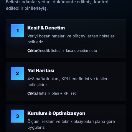
Belirsiz adımlar yerine; dokümante edilmiş, kontrol
edilebilir bir ilerleyiş.
Keşif & Denetim
1
Veriyi bozan hataları ve bütçeyi eriten noktaları
belirleriz.
Çıktı:
Öncelik listesi + kısa denetim notu
Yol Haritası
2
4–8 haftalık planı, KPI hedeflerini ve testleri
netleştiririz.
Çıktı:
Haftalık plan + KPI seti
Kurulum & Optimizasyon
3
Ölçüm, reklam ve teknik aksiyonları plana göre
uygularız.