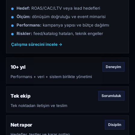
Hedef:
ROAS/CAC/LTV veya lead hedefleri
Ölçüm:
dönüşüm doğruluğu ve event mimarisi
Performans:
kampanya yapısı ve bütçe dağılımı
Riskler:
feed/katalog hataları, teknik engeller
Çalışma sürecini incele →
10+ yıl
Deneyim
Performans + veri + sistem birlikte yönetimi
Tek ekip
Sorumluluk
Tek noktadan iletişim ve teslim
Net rapor
Disiplin
Hedefler, testler ve karar notları