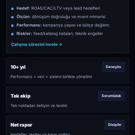
Hedef:
ROAS/CAC/LTV veya lead hedefleri
Ölçüm:
dönüşüm doğruluğu ve event mimarisi
Performans:
kampanya yapısı ve bütçe dağılımı
Riskler:
feed/katalog hataları, teknik engeller
Çalışma sürecini incele →
10+ yıl
Deneyim
Performans + veri + sistem birlikte yönetimi
Tek ekip
Sorumluluk
Tek noktadan iletişim ve teslim
Net rapor
Disiplin
Hedefler, testler ve karar notları