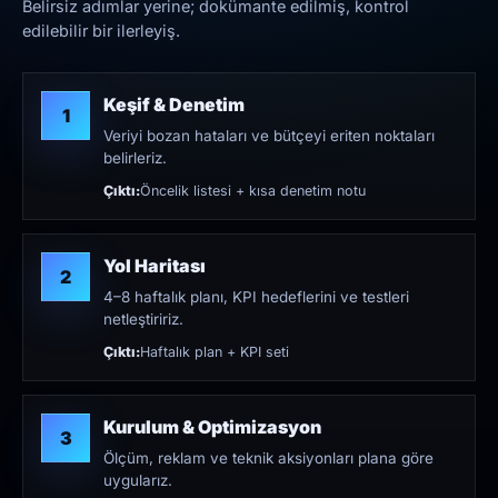
Belirsiz adımlar yerine; dokümante edilmiş, kontrol
edilebilir bir ilerleyiş.
Keşif & Denetim
1
Veriyi bozan hataları ve bütçeyi eriten noktaları
belirleriz.
Çıktı:
Öncelik listesi + kısa denetim notu
Yol Haritası
2
4–8 haftalık planı, KPI hedeflerini ve testleri
netleştiririz.
Çıktı:
Haftalık plan + KPI seti
Kurulum & Optimizasyon
3
Ölçüm, reklam ve teknik aksiyonları plana göre
uygularız.