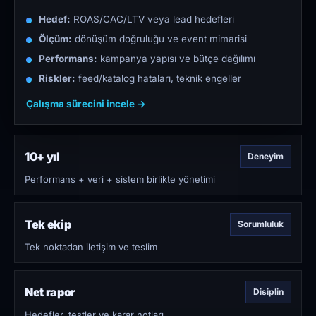
Hedef:
ROAS/CAC/LTV veya lead hedefleri
Ölçüm:
dönüşüm doğruluğu ve event mimarisi
Performans:
kampanya yapısı ve bütçe dağılımı
Riskler:
feed/katalog hataları, teknik engeller
Çalışma sürecini incele →
10+ yıl
Deneyim
Performans + veri + sistem birlikte yönetimi
Tek ekip
Sorumluluk
Tek noktadan iletişim ve teslim
Net rapor
Disiplin
Hedefler, testler ve karar notları