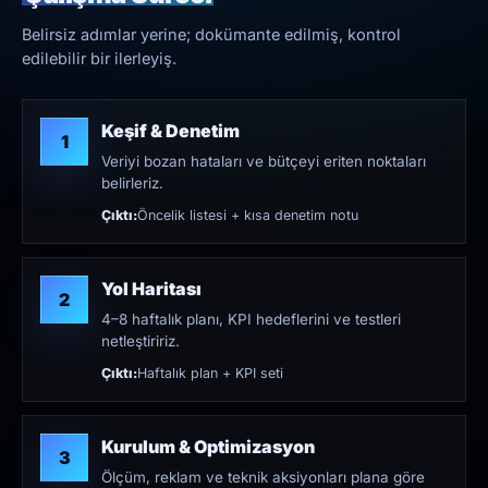
Belirsiz adımlar yerine; dokümante edilmiş, kontrol
edilebilir bir ilerleyiş.
Keşif & Denetim
1
Veriyi bozan hataları ve bütçeyi eriten noktaları
belirleriz.
Çıktı:
Öncelik listesi + kısa denetim notu
Yol Haritası
2
4–8 haftalık planı, KPI hedeflerini ve testleri
netleştiririz.
Çıktı:
Haftalık plan + KPI seti
Kurulum & Optimizasyon
3
Ölçüm, reklam ve teknik aksiyonları plana göre