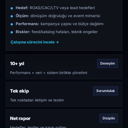
Hedef:
ROAS/CAC/LTV veya lead hedefleri
Ölçüm:
dönüşüm doğruluğu ve event mimarisi
Performans:
kampanya yapısı ve bütçe dağılımı
Riskler:
feed/katalog hataları, teknik engeller
Çalışma sürecini incele →
10+ yıl
Deneyim
Performans + veri + sistem birlikte yönetimi
Tek ekip
Sorumluluk
Tek noktadan iletişim ve teslim
Net rapor
Disiplin
Hedefler, testler ve karar notları