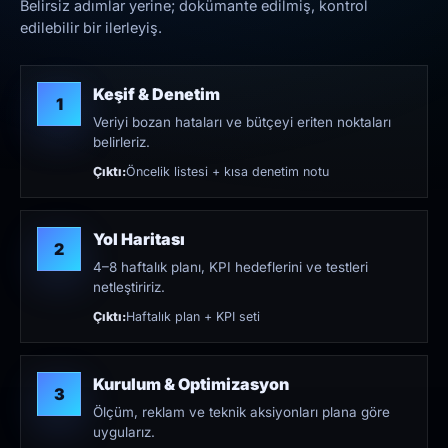
Belirsiz adımlar yerine; dokümante edilmiş, kontrol
edilebilir bir ilerleyiş.
Keşif & Denetim
1
Veriyi bozan hataları ve bütçeyi eriten noktaları
belirleriz.
Çıktı:
Öncelik listesi + kısa denetim notu
Yol Haritası
2
4–8 haftalık planı, KPI hedeflerini ve testleri
netleştiririz.
Çıktı:
Haftalık plan + KPI seti
Kurulum & Optimizasyon
3
Ölçüm, reklam ve teknik aksiyonları plana göre
uygularız.