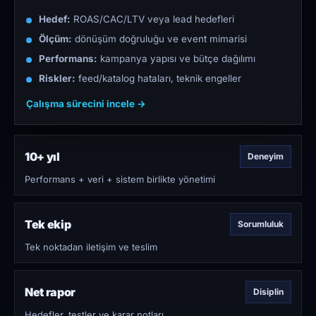
Hedef:
ROAS/CAC/LTV veya lead hedefleri
Ölçüm:
dönüşüm doğruluğu ve event mimarisi
Performans:
kampanya yapısı ve bütçe dağılımı
Riskler:
feed/katalog hataları, teknik engeller
Çalışma sürecini incele →
10+ yıl
Deneyim
Performans + veri + sistem birlikte yönetimi
Tek ekip
Sorumluluk
Tek noktadan iletişim ve teslim
Net rapor
Disiplin
Hedefler, testler ve karar notları