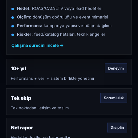
Hedef:
ROAS/CAC/LTV veya lead hedefleri
Ölçüm:
dönüşüm doğruluğu ve event mimarisi
Performans:
kampanya yapısı ve bütçe dağılımı
Riskler:
feed/katalog hataları, teknik engeller
Çalışma sürecini incele →
10+ yıl
Deneyim
Performans + veri + sistem birlikte yönetimi
Tek ekip
Sorumluluk
Tek noktadan iletişim ve teslim
Net rapor
Disiplin
Hedefler, testler ve karar notları