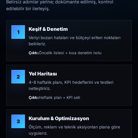
Belirsiz adımlar yerine; dokümante edilmiş, kontrol
edilebilir bir ilerleyiş.
Keşif & Denetim
1
Veriyi bozan hataları ve bütçeyi eriten noktaları
belirleriz.
Çıktı:
Öncelik listesi + kısa denetim notu
Yol Haritası
2
4–8 haftalık planı, KPI hedeflerini ve testleri
netleştiririz.
Çıktı:
Haftalık plan + KPI seti
Kurulum & Optimizasyon
3
Ölçüm, reklam ve teknik aksiyonları plana göre
uygularız.