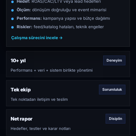
Hedef:
ROAS/CAC/LTV veya lead hedefleri
Ölçüm:
dönüşüm doğruluğu ve event mimarisi
Performans:
kampanya yapısı ve bütçe dağılımı
Riskler:
feed/katalog hataları, teknik engeller
Çalışma sürecini incele →
10+ yıl
Deneyim
Performans + veri + sistem birlikte yönetimi
Tek ekip
Sorumluluk
Tek noktadan iletişim ve teslim
Net rapor
Disiplin
Hedefler, testler ve karar notları