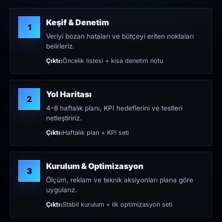
Keşif & Denetim
1
Veriyi bozan hataları ve bütçeyi eriten noktaları
belirleriz.
Çıktı:
Öncelik listesi + kısa denetim notu
Yol Haritası
2
4–8 haftalık planı, KPI hedeflerini ve testleri
netleştiririz.
Çıktı:
Haftalık plan + KPI seti
Kurulum & Optimizasyon
3
Ölçüm, reklam ve teknik aksiyonları plana göre
uygularız.
Çıktı:
Stabil kurulum + ilk optimizasyon seti