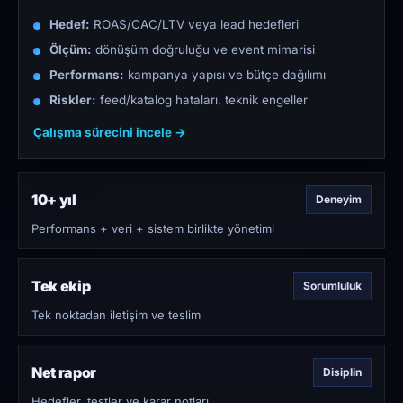
Hedef:
ROAS/CAC/LTV veya lead hedefleri
Ölçüm:
dönüşüm doğruluğu ve event mimarisi
Performans:
kampanya yapısı ve bütçe dağılımı
Riskler:
feed/katalog hataları, teknik engeller
Çalışma sürecini incele →
10+ yıl
Deneyim
Performans + veri + sistem birlikte yönetimi
Tek ekip
Sorumluluk
Tek noktadan iletişim ve teslim
Net rapor
Disiplin
Hedefler, testler ve karar notları