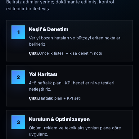
Belirsiz adımlar yerine; dokümante edilmiş, kontrol
edilebilir bir ilerleyiş.
Keşif & Denetim
1
Veriyi bozan hataları ve bütçeyi eriten noktaları
belirleriz.
Çıktı:
Öncelik listesi + kısa denetim notu
Yol Haritası
2
4–8 haftalık planı, KPI hedeflerini ve testleri
netleştiririz.
Çıktı:
Haftalık plan + KPI seti
Kurulum & Optimizasyon
3
Ölçüm, reklam ve teknik aksiyonları plana göre
uygularız.