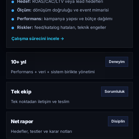
Hedef:
ROAS/CAC/LTV veya lead hedefleri
Ölçüm:
dönüşüm doğruluğu ve event mimarisi
Performans:
kampanya yapısı ve bütçe dağılımı
Riskler:
feed/katalog hataları, teknik engeller
Çalışma sürecini incele →
10+ yıl
Deneyim
Performans + veri + sistem birlikte yönetimi
Tek ekip
Sorumluluk
Tek noktadan iletişim ve teslim
Net rapor
Disiplin
Hedefler, testler ve karar notları