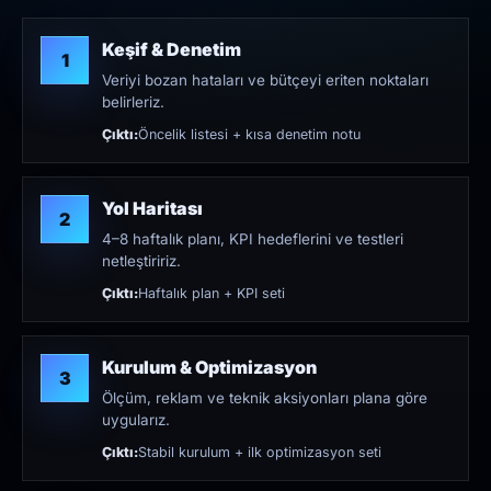
Keşif & Denetim
1
Veriyi bozan hataları ve bütçeyi eriten noktaları
belirleriz.
Çıktı:
Öncelik listesi + kısa denetim notu
Yol Haritası
2
4–8 haftalık planı, KPI hedeflerini ve testleri
netleştiririz.
Çıktı:
Haftalık plan + KPI seti
Kurulum & Optimizasyon
3
Ölçüm, reklam ve teknik aksiyonları plana göre
uygularız.
Çıktı:
Stabil kurulum + ilk optimizasyon seti