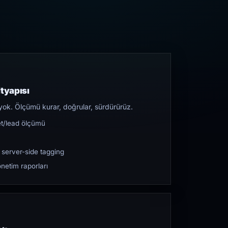
tyapısı
yok. Ölçümü kurar, doğrular, sürdürürüz.
et/lead ölçümü
 server-side tagging
netim raporları