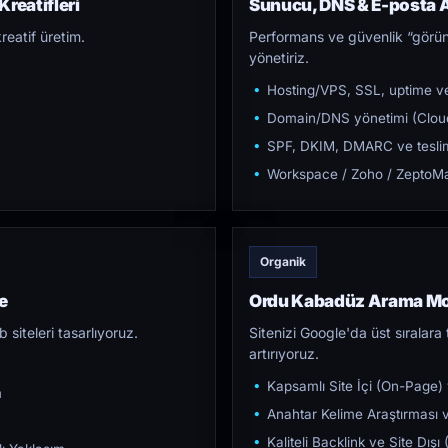
reatifleri
Sunucu, DNS & E-posta A
reatif üretim.
Performans ve güvenlik “görün
yönetiriz.
Hosting/VPS, SSL, uptime ve
Domain/DNS yönetimi (Cloud
SPF, DKIM, DMARC ve teslim e
Workspace / Zoho / ZeptoMai
Organik
e
Ordu Kabadüz Arama Mo
iteleri tasarlıyoruz.
Sitenizi Google'da üst sıralara t
artırıyoruz.
Kapsamlı Site İçi (On-Page)
m
Anahtar Kelime Araştırması ve
Kaliteli Backlink ve Site Dış