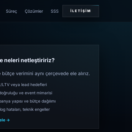
Süreç
Çözümler
SSS
İLETIŞIM
 neleri netleştiririz?
bütçe verimini aynı çerçevede ele alırız.
TV veya lead hedefleri
oğruluğu ve event mimarisi
nya yapısı ve bütçe dağılımı
og hataları, teknik engeller
cele →