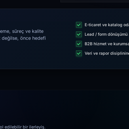
E-ticaret ve katalog od
eme, süreç ve kalite
Lead / form dönüşümü a
t değilse, önce hedefi
B2B hizmet ve kurumsa
Veri ve rapor disiplini
edilebilir bir ilerleyiş.