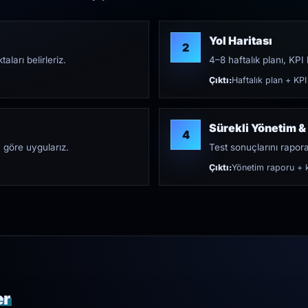
Yol Haritası
2
aları belirleriz.
4–8 haftalık planı, KPI h
Çıktı:
Haftalık plan + KPI
Sürekli Yönetim &
4
 göre uygularız.
Test sonuçlarını rapora 
Çıktı:
Yönetim raporu + k
er