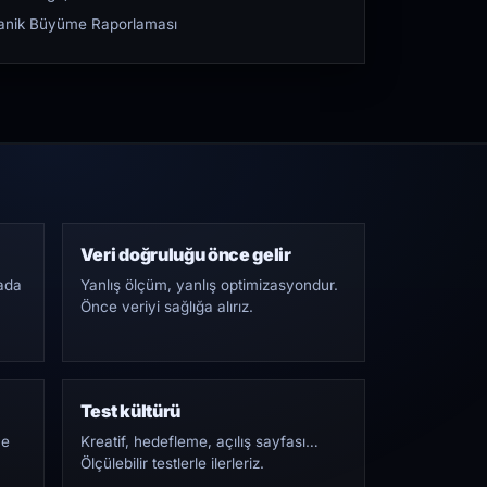
rganik Büyüme Raporlaması
Veri doğruluğu önce gelir
ada
Yanlış ölçüm, yanlış optimizasyondur.
Önce veriyi sağlığa alırız.
Test kültürü
Ne
Kreatif, hedefleme, açılış sayfası…
Ölçülebilir testlerle ilerleriz.