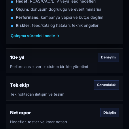
Hedef:
ROAS/CAC/LTV veya lead hedefleri
Ölçüm:
dönüşüm doğruluğu ve event mimarisi
Performans:
kampanya yapısı ve bütçe dağılımı
Riskler:
feed/katalog hataları, teknik engeller
Çalışma sürecini incele →
10+ yıl
Deneyim
Performans + veri + sistem birlikte yönetimi
Tek ekip
Sorumluluk
Tek noktadan iletişim ve teslim
Net rapor
Disiplin
Hedefler, testler ve karar notları