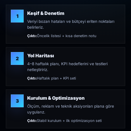
Keşif & Denetim
1
Veriyi bozan hataları ve bütçeyi eriten noktaları
belirleriz.
Çıktı:
Öncelik listesi + kısa denetim notu
Yol Haritası
2
4–8 haftalık planı, KPI hedeflerini ve testleri
netleştiririz.
Çıktı:
Haftalık plan + KPI seti
Kurulum & Optimizasyon
3
Ölçüm, reklam ve teknik aksiyonları plana göre
uygularız.
Çıktı:
Stabil kurulum + ilk optimizasyon seti