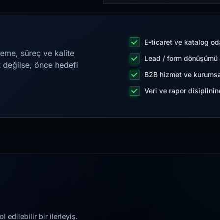
E-ticaret ve katalog od
eme, süreç ve kalite
Lead / form dönüşümü a
t değilse, önce hedefi
B2B hizmet ve kurumsa
Veri ve rapor disiplini
edilebilir bir ilerleyiş.