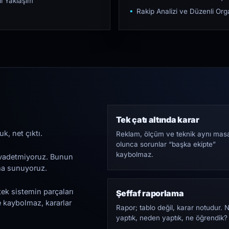
ı Yaklaşım
Rakip Analizi ve Düzenli O
Tek çatı altında karar
k, net çıktı.
Reklam, ölçüm ve teknik aynı mas
olunca sorunlar “başka ekipte”
kaybolmaz.
i vadetmiyoruz. Bunun
ama sunuyoruz.
tek sistemin parçaları
Şeffaf raporlama
e kaybolmaz, kararlar
Rapor; tablo değil, karar notudur. 
yaptık, neden yaptık, ne öğrendik?