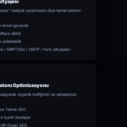
ltyapısı
mez” maliyet yaratmasın diye temel sistemi
 temel güvenlik
flare dâhil)
dilebilirlik
l / SMPT2Go / SMTP / form altyapıları
Motoru Optimizasyonu
aşıyarak organik trafiğinizi ve satışlarınızı
 ve Teknik SEO
 İçerik Stratejisi
ı (Off-Page) SEO