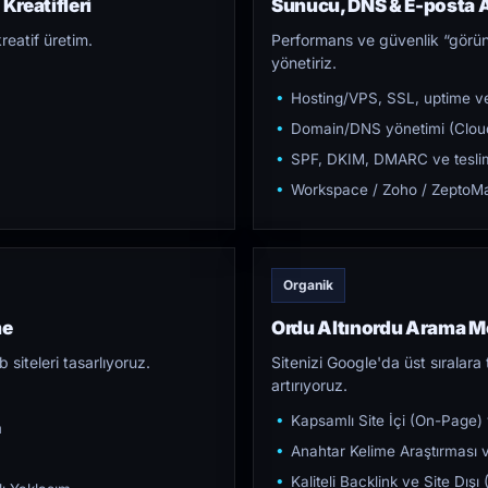
Kreatifleri
Sunucu, DNS & E-posta A
reatif üretim.
Performans ve güvenlik “görün
yönetiriz.
Hosting/VPS, SSL, uptime ve
Domain/DNS yönetimi (Cloud
SPF, DKIM, DMARC ve teslim e
Workspace / Zoho / ZeptoMai
Organik
me
Ordu Altınordu Arama 
iteleri tasarlıyoruz.
Sitenizi Google'da üst sıralara t
artırıyoruz.
Kapsamlı Site İçi (On-Page)
m
Anahtar Kelime Araştırması ve
Kaliteli Backlink ve Site Dış