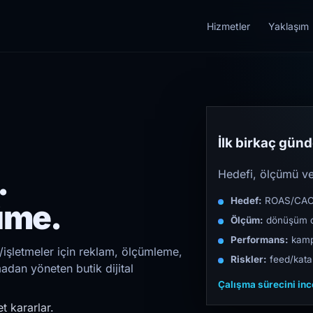
Hizmetler
Yaklaşım
İlk birkaç günde
.
Hedefi, ölçümü ve 
Hedef:
ROAS/CAC/L
üme.
Ölçüm:
dönüşüm d
Performans:
kampa
/işletmeler için reklam, ölçümleme,
Riskler:
feed/katal
madan yöneten butik dijital
Çalışma sürecini in
t kararlar.