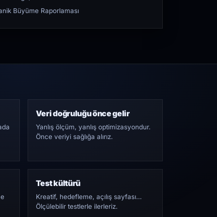
rganik Büyüme Raporlaması
Veri doğruluğu önce gelir
ada
Yanlış ölçüm, yanlış optimizasyondur.
Önce veriyi sağlığa alırız.
Test kültürü
Ne
Kreatif, hedefleme, açılış sayfası…
Ölçülebilir testlerle ilerleriz.