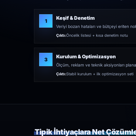
Keşif & Denetim
1
Veriyi bozan hataları ve bütçeyi eriten nokt
Çıktı:
Öncelik listesi + kısa denetim notu
Kurulum & Optimizasyon
3
Ölçüm, reklam ve teknik aksiyonları plana
Çıktı:
Stabil kurulum + ilk optimizasyon seti
Tipik İhtiyaçlara Net Çözüml