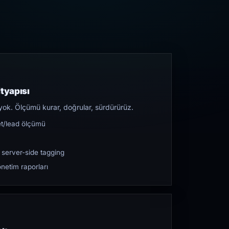
tyapısı
yok. Ölçümü kurar, doğrular, sürdürürüz.
et/lead ölçümü
 server-side tagging
netim raporları