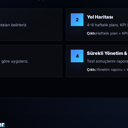
Yol Haritası
2
aları belirleriz.
4–8 haftalık planı, KPI h
Çıktı:
Haftalık plan + KPI
Sürekli Yönetim &
4
 göre uygularız.
Test sonuçlarını rapora 
Çıktı:
Yönetim raporu + k
er