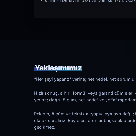
Kullanıcı Deneyimi (UX) ve Dönüşüm (UI) Odakl
Yaklaşımımız
“Her şeyi yaparız” yerine; net hedef, net sorumlulu
Hızlı sonuç, sihirli formül veya garanti cümleler
yerine; doğru ölçüm, net hedef ve şeffaf raporl
Reklam, ölçüm ve teknik altyapıyı ayrı ayrı değil; 
olarak ele alırız. Böylece sorunlar başka ekiplerd
gecikmez.