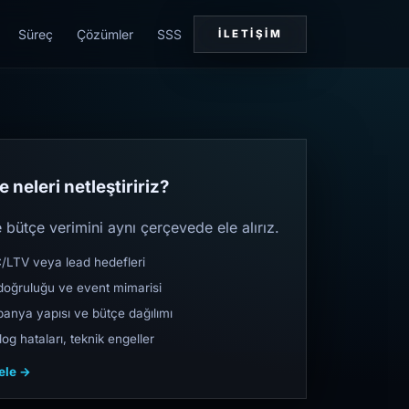
Süreç
Çözümler
SSS
İLETIŞIM
 neleri netleştiririz?
bütçe verimini aynı çerçevede ele alırız.
TV veya lead hedefleri
oğruluğu ve event mimarisi
nya yapısı ve bütçe dağılımı
og hataları, teknik engeller
cele →