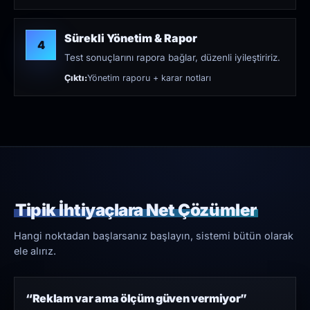
Sürekli Yönetim & Rapor
4
Test sonuçlarını rapora bağlar, düzenli iyileştiririz.
Çıktı:
Yönetim raporu + karar notları
Tipik İhtiyaçlara Net Çözümler
Hangi noktadan başlarsanız başlayın, sistemi bütün olarak
ele alırız.
“Reklam var ama ölçüm güven vermiyor”