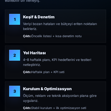
edilebilir bir ilerleyiş.
Keşif & Denetim
1
Veriyi bozan hataları ve bütçeyi eriten noktaları
belirleriz.
Çıktı:
Öncelik listesi + kısa denetim notu
Yol Haritası
2
4–8 haftalık planı, KPI hedeflerini ve testleri
netleştiririz.
Çıktı:
Haftalık plan + KPI seti
Kurulum & Optimizasyon
3
Ölçüm, reklam ve teknik aksiyonları plana göre
uygularız.
Çıktı:
Stabil kurulum + ilk optimizasyon seti