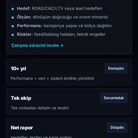
Hedef:
ROAS/CAC/LTV veya lead hedefleri
Ölçüm:
dönüşüm doğruluğu ve event mimarisi
Performans:
kampanya yapısı ve bütçe dağılımı
Riskler:
feed/katalog hataları, teknik engeller
Çalışma sürecini incele →
10+ yıl
Deneyim
Performans + veri + sistem birlikte yönetimi
Tek ekip
Sorumluluk
Tek noktadan iletişim ve teslim
Net rapor
Disiplin
Hedefler, testler ve karar notları