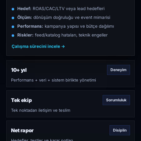
Hedef:
ROAS/CAC/LTV veya lead hedefleri
Ölçüm:
dönüşüm doğruluğu ve event mimarisi
Performans:
kampanya yapısı ve bütçe dağılımı
Riskler:
feed/katalog hataları, teknik engeller
Çalışma sürecini incele →
10+ yıl
Deneyim
Performans + veri + sistem birlikte yönetimi
Tek ekip
Sorumluluk
Tek noktadan iletişim ve teslim
Net rapor
Disiplin
Hedefler, testler ve karar notları