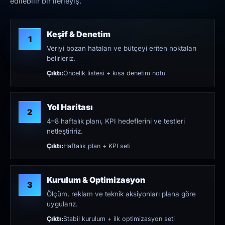
edilebilir bir ilerleyiş.
Keşif & Denetim
1
Veriyi bozan hataları ve bütçeyi eriten noktaları
belirleriz.
Çıktı:
Öncelik listesi + kısa denetim notu
Yol Haritası
2
4–8 haftalık planı, KPI hedeflerini ve testleri
netleştiririz.
Çıktı:
Haftalık plan + KPI seti
Kurulum & Optimizasyon
3
Ölçüm, reklam ve teknik aksiyonları plana göre
uygularız.
Çıktı:
Stabil kurulum + ilk optimizasyon seti