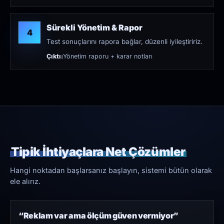
Sürekli Yönetim & Rapor
4
Test sonuçlarını rapora bağlar, düzenli iyileştiririz.
Çıktı:
Yönetim raporu + karar notları
Tipik İhtiyaçlara Net Çözümler
Hangi noktadan başlarsanız başlayın, sistemi bütün olarak
ele alırız.
“Reklam var ama ölçüm güven vermiyor”