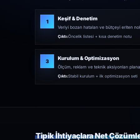
Keşif & Denetim
1
Veriyi bozan hataları ve bütçeyi eriten nokt
Çıktı:
Öncelik listesi + kısa denetim notu
Kurulum & Optimizasyon
3
Ölçüm, reklam ve teknik aksiyonları plana
Çıktı:
Stabil kurulum + ilk optimizasyon seti
Tipik İhtiyaçlara Net Çözüml