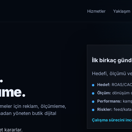
Hizmetler
Yaklaşım
İlk birkaç günde
.
Hedefi, ölçümü ve 
Hedef:
ROAS/CAC/L
üme.
Ölçüm:
dönüşüm d
Performans:
kampa
tmeler için reklam, ölçümleme,
Riskler:
feed/katal
madan yöneten butik dijital
Çalışma sürecini in
t kararlar.