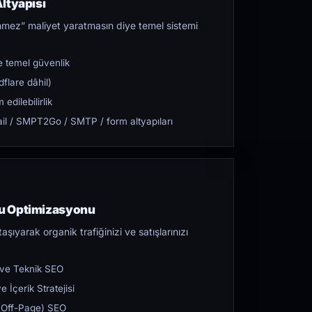
ltyapısı
mez” maliyet yaratmasın diye temel sistemi
 temel güvenlik
flare dâhil)
dilebilirlik
l / SMPT2Go / SMTP / form altyapıları
u Optimizasyonu
aşıyarak organik trafiğinizi ve satışlarınızı
 ve Teknik SEO
 İçerik Stratejisi
ı (Off-Page) SEO