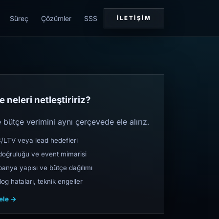
Süreç
Çözümler
SSS
İLETIŞIM
 neleri netleştiririz?
bütçe verimini aynı çerçevede ele alırız.
TV veya lead hedefleri
oğruluğu ve event mimarisi
nya yapısı ve bütçe dağılımı
og hataları, teknik engeller
cele →