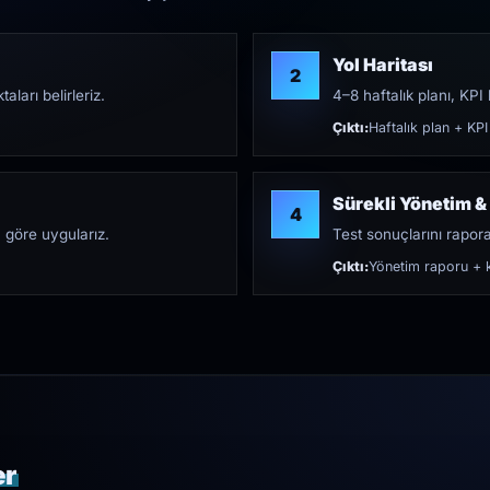
Yol Haritası
2
aları belirleriz.
4–8 haftalık planı, KPI h
Çıktı:
Haftalık plan + KPI
Sürekli Yönetim &
4
 göre uygularız.
Test sonuçlarını rapora 
Çıktı:
Yönetim raporu + k
er