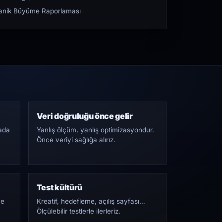
rganik Büyüme Raporlaması
Veri doğruluğu önce gelir
ada
Yanlış ölçüm, yanlış optimizasyondur.
Önce veriyi sağlığa alırız.
Test kültürü
Ne
Kreatif, hedefleme, açılış sayfası…
Ölçülebilir testlerle ilerleriz.