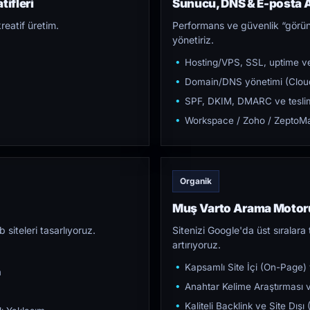
ifleri
Sunucu, DNS & E-posta A
reatif üretim.
Performans ve güvenlik “görün
yönetiriz.
Hosting/VPS, SSL, uptime ve
Domain/DNS yönetimi (Cloud
SPF, DKIM, DMARC ve teslim e
Workspace / Zoho / ZeptoMai
Organik
Muş Varto Arama Motor
iteleri tasarlıyoruz.
Sitenizi Google'da üst sıralara t
artırıyoruz.
Kapsamlı Site İçi (On-Page)
m
Anahtar Kelime Araştırması ve
Kaliteli Backlink ve Site Dış