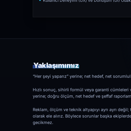
Kullanıcı Deneyimi (UX) ve Dönüşüm (UI) Odakl
Yaklaşımımız
“Her şeyi yaparız” yerine; net hedef, net sorumlulu
Hızlı sonuç, sihirli formül veya garanti cümleler
yerine; doğru ölçüm, net hedef ve şeffaf raporl
Reklam, ölçüm ve teknik altyapıyı ayrı ayrı değil; 
olarak ele alırız. Böylece sorunlar başka ekiplerd
gecikmez.