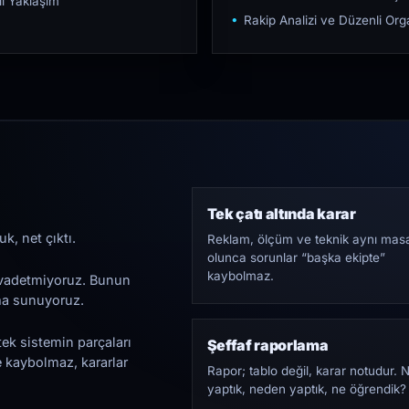
ı Yaklaşım
Rakip Analizi ve Düzenli O
Tek çatı altında karar
k, net çıktı.
Reklam, ölçüm ve teknik aynı mas
olunca sorunlar “başka ekipte”
kaybolmaz.
i vadetmiyoruz. Bunun
ama sunuyoruz.
tek sistemin parçaları
Şeffaf raporlama
e kaybolmaz, kararlar
Rapor; tablo değil, karar notudur. 
yaptık, neden yaptık, ne öğrendik?