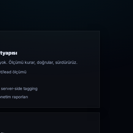
tyapısı
yok. Ölçümü kurar, doğrular, sürdürürüz.
et/lead ölçümü
 server-side tagging
netim raporları