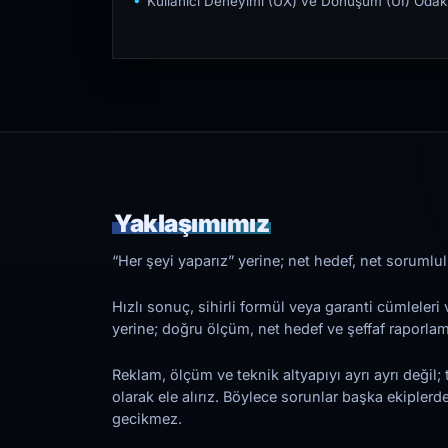
Kullanıcı Deneyimi (UX) ve Dönüşüm (UI) Odakl
Yaklaşımımız
“Her şeyi yaparız” yerine; net hedef, net sorumlulu
Hızlı sonuç, sihirli formül veya garanti cümleler
yerine; doğru ölçüm, net hedef ve şeffaf raporl
Reklam, ölçüm ve teknik altyapıyı ayrı ayrı değil; 
olarak ele alırız. Böylece sorunlar başka ekiplerd
gecikmez.