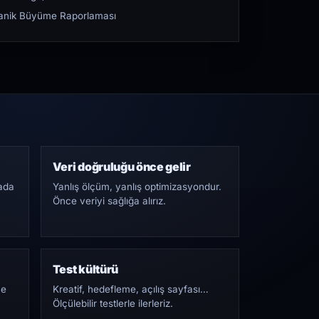
rganik Büyüme Raporlaması
Veri doğruluğu önce gelir
ada
Yanlış ölçüm, yanlış optimizasyondur.
Önce veriyi sağlığa alırız.
Test kültürü
Ne
Kreatif, hedefleme, açılış sayfası…
Ölçülebilir testlerle ilerleriz.