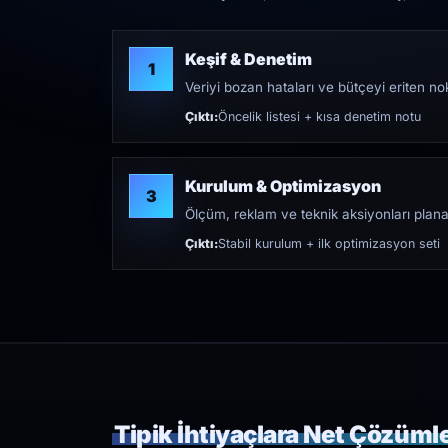
Keşif & Denetim
1
Veriyi bozan hataları ve bütçeyi eriten nokt
Çıktı:
Öncelik listesi + kısa denetim notu
Kurulum & Optimizasyon
3
Ölçüm, reklam ve teknik aksiyonları plana
Çıktı:
Stabil kurulum + ilk optimizasyon seti
Tipik İhtiyaçlara Net Çözüml