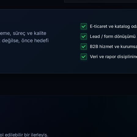
E-ticaret ve katalog od
eme, süreç ve kalite
Lead / form dönüşümü a
t değilse, önce hedefi
B2B hizmet ve kurumsa
Veri ve rapor disiplini
edilebilir bir ilerleyiş.