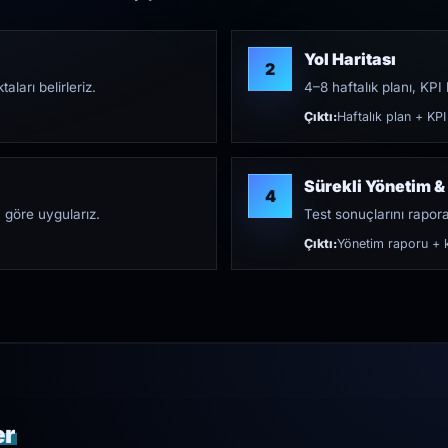
Yol Haritası
2
aları belirleriz.
4–8 haftalık planı, KPI h
Çıktı:
Haftalık plan + KPI
Sürekli Yönetim &
4
 göre uygularız.
Test sonuçlarını rapora 
Çıktı:
Yönetim raporu + k
er