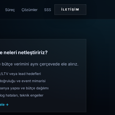
Süreç
Çözümler
SSS
İLETIŞIM
 neleri netleştiririz?
bütçe verimini aynı çerçevede ele alırız.
TV veya lead hedefleri
oğruluğu ve event mimarisi
nya yapısı ve bütçe dağılımı
og hataları, teknik engeller
cele →