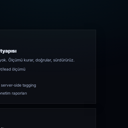
tyapısı
yok. Ölçümü kurar, doğrular, sürdürürüz.
et/lead ölçümü
 server-side tagging
netim raporları