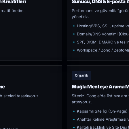
Kreatifleri
Sunucu, DNS & E-posta A
reatif üretim.
Performans ve güvenlik “görün
yönetiriz.
Hosting/VPS, SSL, uptime ve
Domain/DNS yönetimi (Cloud
SPF, DKIM, DMARC ve teslim e
Workspace / Zoho / ZeptoMai
Organik
me
Muğla Menteşe Arama M
iteleri tasarlıyoruz.
Sitenizi Google'da üst sıralara t
artırıyoruz.
Kapsamlı Site İçi (On-Page)
m
Anahtar Kelime Araştırması ve
Kaliteli Backlink ve Site Dış