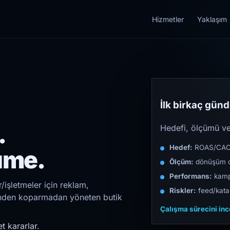
Hizmetler
Yaklaşım
İlk birkaç günde
.
Hedefi, ölçümü ve 
Hedef:
ROAS/CAC/L
üme.
Ölçüm:
dönüşüm d
Performans:
kampa
işletmeler için reklam,
Riskler:
feed/katal
irinden koparmadan yöneten butik
Çalışma sürecini in
t kararlar.