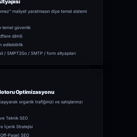
ltyapısı
mez” maliyet yaratmasın diye temel sistemi
 temel güvenlik
flare dâhil)
dilebilirlik
l / SMPT2Go / SMTP / form altyapıları
otoru Optimizasyonu
aşıyarak organik trafiğinizi ve satışlarınızı
 ve Teknik SEO
 İçerik Stratejisi
ı (Off-Page) SEO