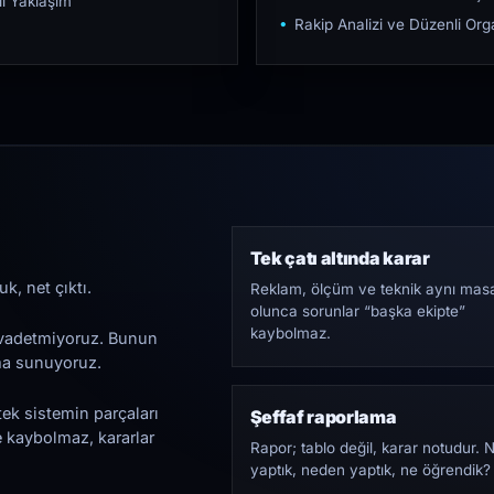
ı Yaklaşım
Rakip Analizi ve Düzenli O
Tek çatı altında karar
k, net çıktı.
Reklam, ölçüm ve teknik aynı mas
olunca sorunlar “başka ekipte”
kaybolmaz.
i vadetmiyoruz. Bunun
ama sunuyoruz.
tek sistemin parçaları
Şeffaf raporlama
e kaybolmaz, kararlar
Rapor; tablo değil, karar notudur. 
yaptık, neden yaptık, ne öğrendik?