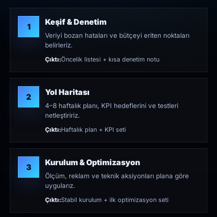
Keşif & Denetim
1
Veriyi bozan hataları ve bütçeyi eriten noktaları
belirleriz.
Çıktı:
Öncelik listesi + kısa denetim notu
Yol Haritası
2
4–8 haftalık planı, KPI hedeflerini ve testleri
netleştiririz.
Çıktı:
Haftalık plan + KPI seti
Kurulum & Optimizasyon
3
Ölçüm, reklam ve teknik aksiyonları plana göre
uygularız.
Çıktı:
Stabil kurulum + ilk optimizasyon seti