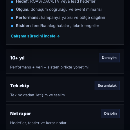
Hedef:
ROAS/CAC/LTV veya lead hedefleri
Ölçüm:
dönüşüm doğruluğu ve event mimarisi
Performans:
kampanya yapısı ve bütçe dağılımı
Riskler:
feed/katalog hataları, teknik engeller
Çalışma sürecini incele →
10+ yıl
Deneyim
Performans + veri + sistem birlikte yönetimi
Tek ekip
Sorumluluk
Tek noktadan iletişim ve teslim
Net rapor
Disiplin
Hedefler, testler ve karar notları