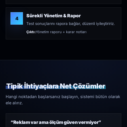
Sürekli Yönetim & Rapor
4
Test sonuçlarını rapora bağlar, düzenli iyileştiririz.
Çıktı:
Yönetim raporu + karar notları
Tipik İhtiyaçlara Net Çözümler
Hangi noktadan başlarsanız başlayın, sistemi bütün olarak
ele alırız.
“Reklam var ama ölçüm güven vermiyor”