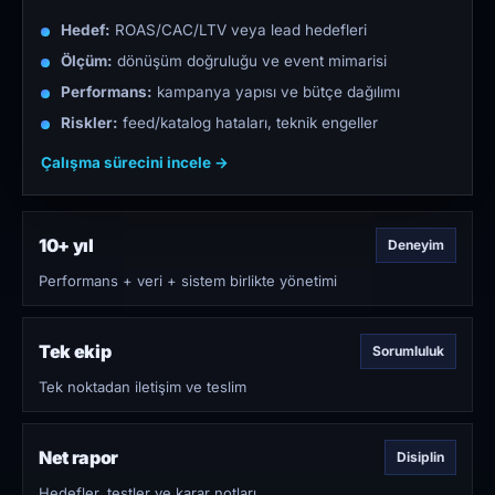
Hedef:
ROAS/CAC/LTV veya lead hedefleri
Ölçüm:
dönüşüm doğruluğu ve event mimarisi
Performans:
kampanya yapısı ve bütçe dağılımı
Riskler:
feed/katalog hataları, teknik engeller
Çalışma sürecini incele →
10+ yıl
Deneyim
Performans + veri + sistem birlikte yönetimi
Tek ekip
Sorumluluk
Tek noktadan iletişim ve teslim
Net rapor
Disiplin
Hedefler, testler ve karar notları