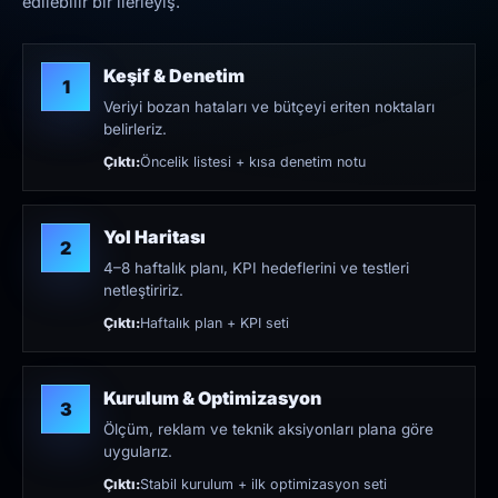
edilebilir bir ilerleyiş.
Keşif & Denetim
1
Veriyi bozan hataları ve bütçeyi eriten noktaları
belirleriz.
Çıktı:
Öncelik listesi + kısa denetim notu
Yol Haritası
2
4–8 haftalık planı, KPI hedeflerini ve testleri
netleştiririz.
Çıktı:
Haftalık plan + KPI seti
Kurulum & Optimizasyon
3
Ölçüm, reklam ve teknik aksiyonları plana göre
uygularız.
Çıktı:
Stabil kurulum + ilk optimizasyon seti