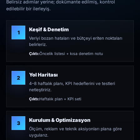
Belirsiz adımlar yerine; dokümante edilmiş, kontrol
edilebilir bir ilerleyiş.
Keşif & Denetim
1
Veriyi bozan hataları ve bütçeyi eriten noktaları
belirleriz.
Çıktı:
Öncelik listesi + kısa denetim notu
Yol Haritası
2
4–8 haftalık planı, KPI hedeflerini ve testleri
netleştiririz.
Çıktı:
Haftalık plan + KPI seti
Kurulum & Optimizasyon
3
Ölçüm, reklam ve teknik aksiyonları plana göre
uygularız.