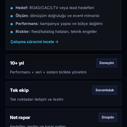
Hedef:
ROAS/CAC/LTV veya lead hedefleri
Ölçüm:
dönüşüm doğruluğu ve event mimarisi
Performans:
kampanya yapısı ve bütçe dağılımı
Riskler:
feed/katalog hataları, teknik engeller
Çalışma sürecini incele →
10+ yıl
Deneyim
Performans + veri + sistem birlikte yönetimi
Tek ekip
Sorumluluk
Tek noktadan iletişim ve teslim
Net rapor
Disiplin
Hedefler, testler ve karar notları