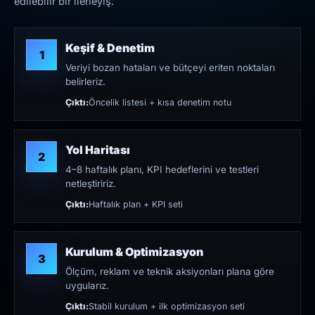
edilebilir bir ilerleyiş.
Keşif & Denetim
1
Veriyi bozan hataları ve bütçeyi eriten noktaları
belirleriz.
Çıktı:
Öncelik listesi + kısa denetim notu
Yol Haritası
2
4–8 haftalık planı, KPI hedeflerini ve testleri
netleştiririz.
Çıktı:
Haftalık plan + KPI seti
Kurulum & Optimizasyon
3
Ölçüm, reklam ve teknik aksiyonları plana göre
uygularız.
Çıktı:
Stabil kurulum + ilk optimizasyon seti