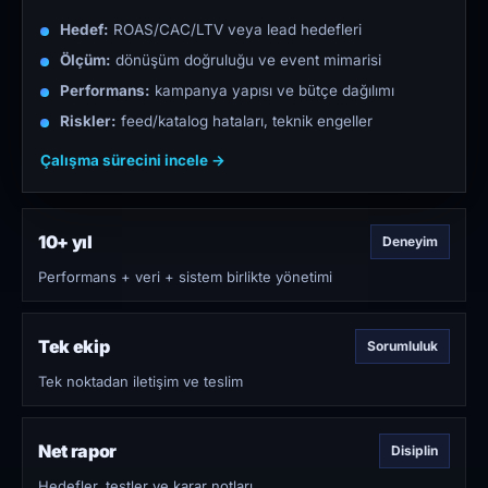
Hedef:
ROAS/CAC/LTV veya lead hedefleri
Ölçüm:
dönüşüm doğruluğu ve event mimarisi
Performans:
kampanya yapısı ve bütçe dağılımı
Riskler:
feed/katalog hataları, teknik engeller
Çalışma sürecini incele →
10+ yıl
Deneyim
Performans + veri + sistem birlikte yönetimi
Tek ekip
Sorumluluk
Tek noktadan iletişim ve teslim
Net rapor
Disiplin
Hedefler, testler ve karar notları