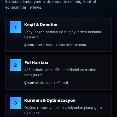
Belirsiz adımlar yerine; dokümante edilmiş, kontrol
edilebilir bir ilerleyiş.
Keşif & Denetim
1
Veriyi bozan hataları ve bütçeyi eriten noktaları
belirleriz.
Çıktı:
Öncelik listesi + kısa denetim notu
Yol Haritası
2
4–8 haftalık planı, KPI hedeflerini ve testleri
netleştiririz.
Çıktı:
Haftalık plan + KPI seti
Kurulum & Optimizasyon
3
Ölçüm, reklam ve teknik aksiyonları plana göre
uygularız.