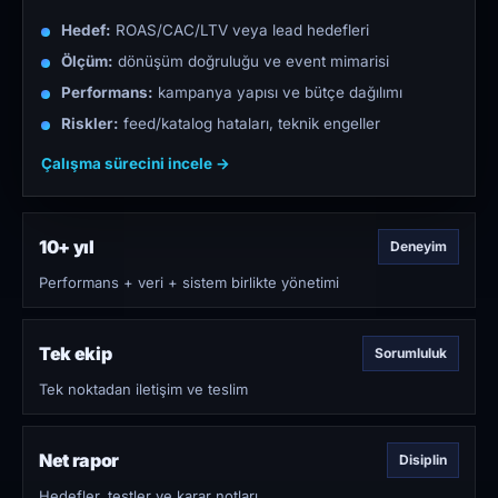
Hedef:
ROAS/CAC/LTV veya lead hedefleri
Ölçüm:
dönüşüm doğruluğu ve event mimarisi
Performans:
kampanya yapısı ve bütçe dağılımı
Riskler:
feed/katalog hataları, teknik engeller
Çalışma sürecini incele →
10+ yıl
Deneyim
Performans + veri + sistem birlikte yönetimi
Tek ekip
Sorumluluk
Tek noktadan iletişim ve teslim
Net rapor
Disiplin
Hedefler, testler ve karar notları