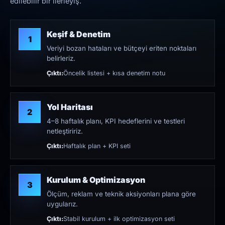
edilebilir bir ilerleyiş.
Keşif & Denetim
1
Veriyi bozan hataları ve bütçeyi eriten noktaları
belirleriz.
Çıktı:
Öncelik listesi + kısa denetim notu
Yol Haritası
2
4–8 haftalık planı, KPI hedeflerini ve testleri
netleştiririz.
Çıktı:
Haftalık plan + KPI seti
Kurulum & Optimizasyon
3
Ölçüm, reklam ve teknik aksiyonları plana göre
uygularız.
Çıktı:
Stabil kurulum + ilk optimizasyon seti