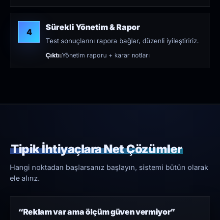
Sürekli Yönetim & Rapor
4
Test sonuçlarını rapora bağlar, düzenli iyileştiririz.
Çıktı:
Yönetim raporu + karar notları
Tipik İhtiyaçlara Net Çözümler
Hangi noktadan başlarsanız başlayın, sistemi bütün olarak
ele alırız.
“Reklam var ama ölçüm güven vermiyor”