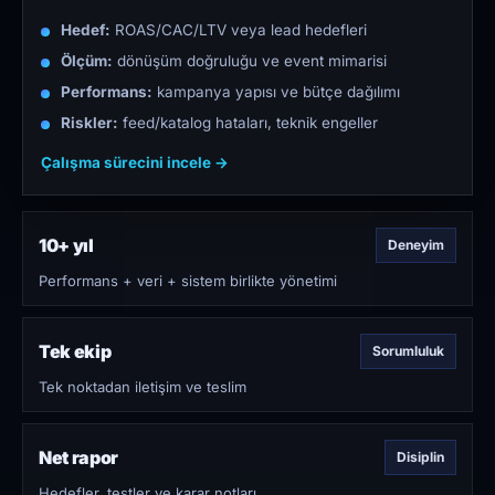
Hedef:
ROAS/CAC/LTV veya lead hedefleri
Ölçüm:
dönüşüm doğruluğu ve event mimarisi
Performans:
kampanya yapısı ve bütçe dağılımı
Riskler:
feed/katalog hataları, teknik engeller
Çalışma sürecini incele →
10+ yıl
Deneyim
Performans + veri + sistem birlikte yönetimi
Tek ekip
Sorumluluk
Tek noktadan iletişim ve teslim
Net rapor
Disiplin
Hedefler, testler ve karar notları