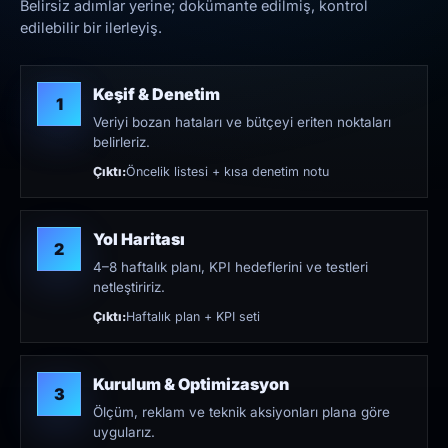
Belirsiz adımlar yerine; dokümante edilmiş, kontrol
edilebilir bir ilerleyiş.
Keşif & Denetim
1
Veriyi bozan hataları ve bütçeyi eriten noktaları
belirleriz.
Çıktı:
Öncelik listesi + kısa denetim notu
Yol Haritası
2
4–8 haftalık planı, KPI hedeflerini ve testleri
netleştiririz.
Çıktı:
Haftalık plan + KPI seti
Kurulum & Optimizasyon
3
Ölçüm, reklam ve teknik aksiyonları plana göre
uygularız.