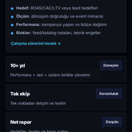
Hedef:
ROAS/CAC/LTV veya lead hedefleri
Ölçüm:
dönüşüm doğruluğu ve event mimarisi
Performans:
kampanya yapısı ve bütçe dağılımı
Riskler:
feed/katalog hataları, teknik engeller
Çalışma sürecini incele →
10+ yıl
Deneyim
Performans + veri + sistem birlikte yönetimi
Tek ekip
Sorumluluk
Tek noktadan iletişim ve teslim
Net rapor
Disiplin
Hedefler, testler ve karar notları