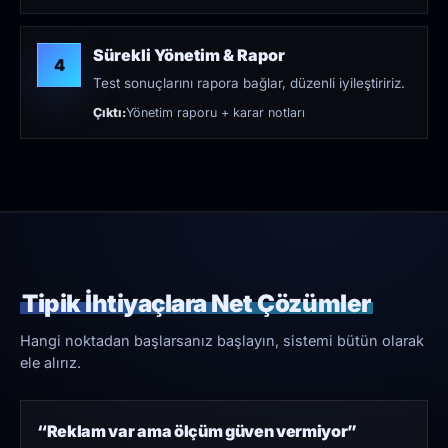
Sürekli Yönetim & Rapor
4
Test sonuçlarını rapora bağlar, düzenli iyileştiririz.
Çıktı:
Yönetim raporu + karar notları
Tipik İhtiyaçlara Net Çözümler
Hangi noktadan başlarsanız başlayın, sistemi bütün olarak
ele alırız.
“Reklam var ama ölçüm güven vermiyor”