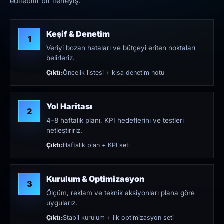
edilebilir bir ilerleyiş.
Keşif & Denetim
1
Veriyi bozan hataları ve bütçeyi eriten noktaları
belirleriz.
Çıktı:
Öncelik listesi + kısa denetim notu
Yol Haritası
2
4–8 haftalık planı, KPI hedeflerini ve testleri
netleştiririz.
Çıktı:
Haftalık plan + KPI seti
Kurulum & Optimizasyon
3
Ölçüm, reklam ve teknik aksiyonları plana göre
uygularız.
Çıktı:
Stabil kurulum + ilk optimizasyon seti