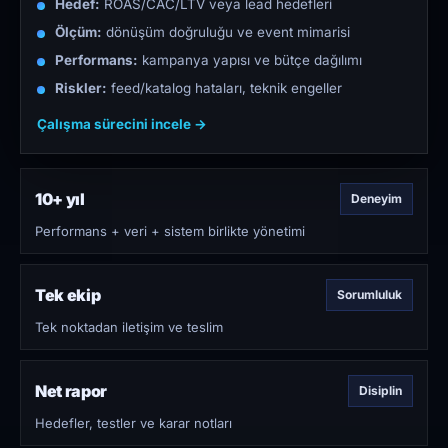
Hedef:
ROAS/CAC/LTV veya lead hedefleri
Ölçüm:
dönüşüm doğruluğu ve event mimarisi
Performans:
kampanya yapısı ve bütçe dağılımı
Riskler:
feed/katalog hataları, teknik engeller
Çalışma sürecini incele →
10+ yıl
Deneyim
Performans + veri + sistem birlikte yönetimi
Tek ekip
Sorumluluk
Tek noktadan iletişim ve teslim
Net rapor
Disiplin
Hedefler, testler ve karar notları