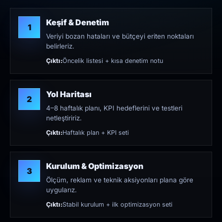
Keşif & Denetim
1
Veriyi bozan hataları ve bütçeyi eriten noktaları
belirleriz.
Çıktı:
Öncelik listesi + kısa denetim notu
Yol Haritası
2
4–8 haftalık planı, KPI hedeflerini ve testleri
netleştiririz.
Çıktı:
Haftalık plan + KPI seti
Kurulum & Optimizasyon
3
Ölçüm, reklam ve teknik aksiyonları plana göre
uygularız.
Çıktı:
Stabil kurulum + ilk optimizasyon seti