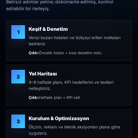
Belirsiz adımlar yerine; dokümante edilmiş, kontrol
edilebilir bir ilerleyiş.
Keşif & Denetim
1
Veriyi bozan hataları ve bütçeyi eriten noktaları
belirleriz.
Çıktı:
Öncelik listesi + kısa denetim notu
Yol Haritası
2
4–8 haftalık planı, KPI hedeflerini ve testleri
netleştiririz.
Çıktı:
Haftalık plan + KPI seti
Kurulum & Optimizasyon
3
Ölçüm, reklam ve teknik aksiyonları plana göre
uygularız.