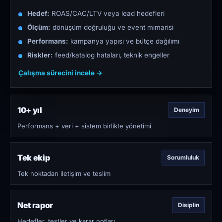
Hedef:
ROAS/CAC/LTV veya lead hedefleri
Ölçüm:
dönüşüm doğruluğu ve event mimarisi
Performans:
kampanya yapısı ve bütçe dağılımı
Riskler:
feed/katalog hataları, teknik engeller
Çalışma sürecini incele →
10+ yıl
Deneyim
Performans + veri + sistem birlikte yönetimi
Tek ekip
Sorumluluk
Tek noktadan iletişim ve teslim
Net rapor
Disiplin
Hedefler, testler ve karar notları