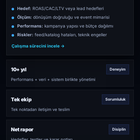
Hedef:
ROAS/CAC/LTV veya lead hedefleri
Ölçüm:
dönüşüm doğruluğu ve event mimarisi
Performans:
kampanya yapısı ve bütçe dağılımı
Riskler:
feed/katalog hataları, teknik engeller
Çalışma sürecini incele →
10+ yıl
Deneyim
Performans + veri + sistem birlikte yönetimi
Tek ekip
Sorumluluk
Tek noktadan iletişim ve teslim
Net rapor
Disiplin
Hedefler, testler ve karar notları