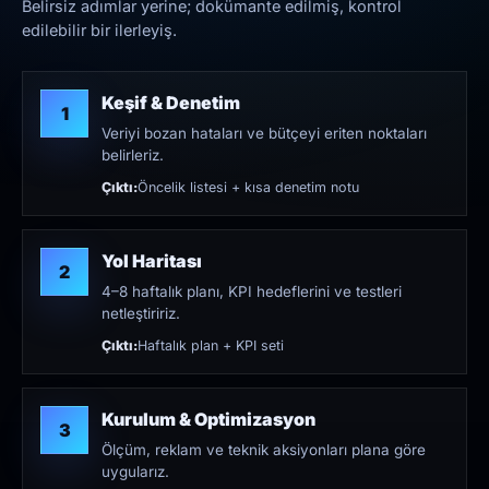
Belirsiz adımlar yerine; dokümante edilmiş, kontrol
edilebilir bir ilerleyiş.
Keşif & Denetim
1
Veriyi bozan hataları ve bütçeyi eriten noktaları
belirleriz.
Çıktı:
Öncelik listesi + kısa denetim notu
Yol Haritası
2
4–8 haftalık planı, KPI hedeflerini ve testleri
netleştiririz.
Çıktı:
Haftalık plan + KPI seti
Kurulum & Optimizasyon
3
Ölçüm, reklam ve teknik aksiyonları plana göre
uygularız.