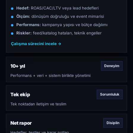
Hedef:
ROAS/CAC/LTV veya lead hedefleri
Ölçüm:
dönüşüm doğruluğu ve event mimarisi
Performans:
kampanya yapısı ve bütçe dağılımı
Riskler:
feed/katalog hataları, teknik engeller
Çalışma sürecini incele →
10+ yıl
Deneyim
Performans + veri + sistem birlikte yönetimi
Tek ekip
Sorumluluk
Tek noktadan iletişim ve teslim
Net rapor
Disiplin
Hedefler, testler ve karar notları