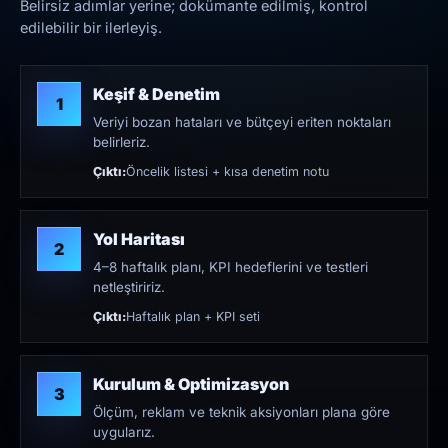
Belirsiz adımlar yerine; dokümante edilmiş, kontrol
edilebilir bir ilerleyiş.
Keşif & Denetim
1
Veriyi bozan hataları ve bütçeyi eriten noktaları
belirleriz.
Çıktı:
Öncelik listesi + kısa denetim notu
Yol Haritası
2
4–8 haftalık planı, KPI hedeflerini ve testleri
netleştiririz.
Çıktı:
Haftalık plan + KPI seti
Kurulum & Optimizasyon
3
Ölçüm, reklam ve teknik aksiyonları plana göre
uygularız.