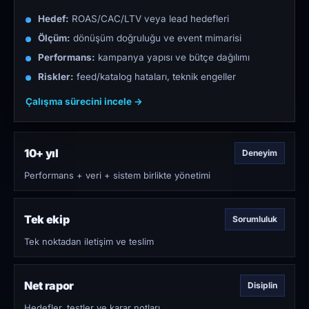
Hedef:
ROAS/CAC/LTV veya lead hedefleri
Ölçüm:
dönüşüm doğruluğu ve event mimarisi
Performans:
kampanya yapısı ve bütçe dağılımı
Riskler:
feed/katalog hataları, teknik engeller
Çalışma sürecini incele →
10+ yıl
Deneyim
Performans + veri + sistem birlikte yönetimi
Tek ekip
Sorumluluk
Tek noktadan iletişim ve teslim
Net rapor
Disiplin
Hedefler, testler ve karar notları