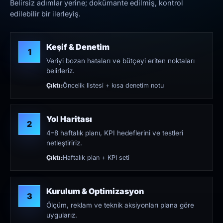
Belirsiz adımlar yerine; dokümante edilmiş, kontrol
edilebilir bir ilerleyiş.
Keşif & Denetim
1
Veriyi bozan hataları ve bütçeyi eriten noktaları
belirleriz.
Çıktı:
Öncelik listesi + kısa denetim notu
Yol Haritası
2
4–8 haftalık planı, KPI hedeflerini ve testleri
netleştiririz.
Çıktı:
Haftalık plan + KPI seti
Kurulum & Optimizasyon
3
Ölçüm, reklam ve teknik aksiyonları plana göre
uygularız.