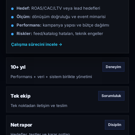
Hedef:
ROAS/CAC/LTV veya lead hedefleri
Ölçüm:
dönüşüm doğruluğu ve event mimarisi
Performans:
kampanya yapısı ve bütçe dağılımı
Riskler:
feed/katalog hataları, teknik engeller
Çalışma sürecini incele →
10+ yıl
Deneyim
Performans + veri + sistem birlikte yönetimi
Tek ekip
Sorumluluk
Tek noktadan iletişim ve teslim
Net rapor
Disiplin
Hedefler, testler ve karar notları