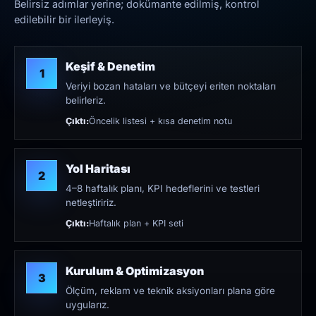
Belirsiz adımlar yerine; dokümante edilmiş, kontrol
edilebilir bir ilerleyiş.
Keşif & Denetim
1
Veriyi bozan hataları ve bütçeyi eriten noktaları
belirleriz.
Çıktı:
Öncelik listesi + kısa denetim notu
Yol Haritası
2
4–8 haftalık planı, KPI hedeflerini ve testleri
netleştiririz.
Çıktı:
Haftalık plan + KPI seti
Kurulum & Optimizasyon
3
Ölçüm, reklam ve teknik aksiyonları plana göre
uygularız.