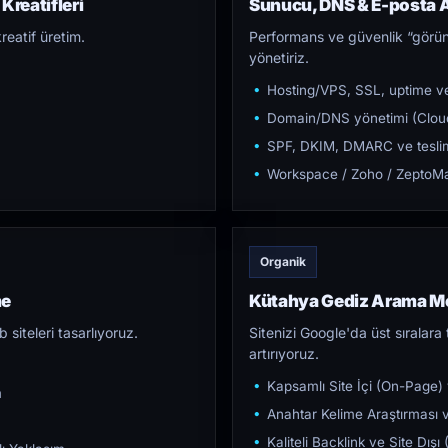
Kreatifleri
Sunucu, DNS & E-posta A
reatif üretim.
Performans ve güvenlik “görün
yönetiriz.
Hosting/VPS, SSL, uptime ve
Domain/DNS yönetimi (Cloud
SPF, DKIM, DMARC ve teslim e
Workspace / Zoho / ZeptoMai
Organik
me
Kütahya Gediz Arama M
iteleri tasarlıyoruz.
Sitenizi Google'da üst sıralara t
artırıyoruz.
Kapsamlı Site İçi (On-Page)
m
Anahtar Kelime Araştırması ve
Kaliteli Backlink ve Site Dış