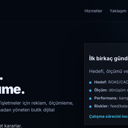
Hizmetler
Yaklaşım
İlk birkaç günde
.
Hedefi, ölçümü ve 
Hedef:
ROAS/CAC/L
üme.
Ölçüm:
dönüşüm d
Performans:
kampa
işletmeler için reklam, ölçümleme,
Riskler:
feed/katal
madan yöneten butik dijital
Çalışma sürecini in
t kararlar.