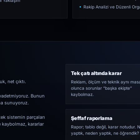
ı Yaklaşım
Rakip Analizi ve Düzenli O
Tek çatı altında karar
k, net çıktı.
Reklam, ölçüm ve teknik aynı mas
olunca sorunlar “başka ekipte”
kaybolmaz.
i vadetmiyoruz. Bunun
ama sunuyoruz.
tek sistemin parçaları
Şeffaf raporlama
e kaybolmaz, kararlar
Rapor; tablo değil, karar notudur. 
yaptık, neden yaptık, ne öğrendik?