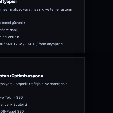
ltyapısı
mez” maliyet yaratmasın diye temel sistemi
 temel güvenlik
flare dâhil)
dilebilirlik
l / SMPT2Go / SMTP / form altyapıları
otoru Optimizasyonu
aşıyarak organik trafiğinizi ve satışlarınızı
 ve Teknik SEO
 İçerik Stratejisi
ı (Off-Page) SEO