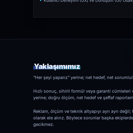
Kullanıcı Deneyimi (UX) ve Dönüşüm (UI) Odakl
Yaklaşımımız
“Her şeyi yaparız” yerine; net hedef, net sorumlulu
Hızlı sonuç, sihirli formül veya garanti cümleler
yerine; doğru ölçüm, net hedef ve şeffaf raporl
Reklam, ölçüm ve teknik altyapıyı ayrı ayrı değil; 
olarak ele alırız. Böylece sorunlar başka ekiplerd
gecikmez.