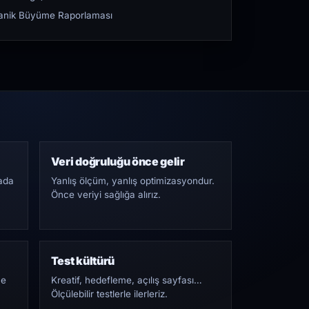
rganik Büyüme Raporlaması
Veri doğruluğu önce gelir
ada
Yanlış ölçüm, yanlış optimizasyondur.
Önce veriyi sağlığa alırız.
Test kültürü
Ne
Kreatif, hedefleme, açılış sayfası…
Ölçülebilir testlerle ilerleriz.