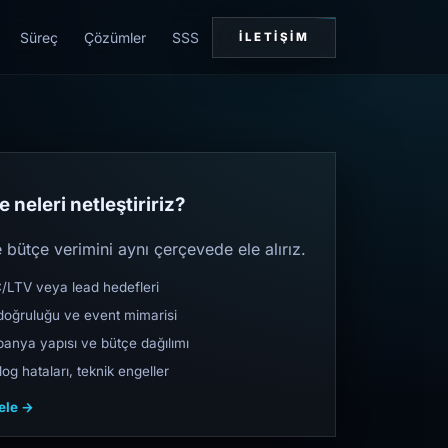
Süreç
Çözümler
SSS
İLETIŞIM
 neleri netleştiririz?
bütçe verimini aynı çerçevede ele alırız.
TV veya lead hedefleri
oğruluğu ve event mimarisi
nya yapısı ve bütçe dağılımı
og hataları, teknik engeller
cele →