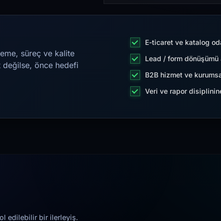
E-ticaret ve katalog od
eme, süreç ve kalite
Lead / form dönüşümü a
t değilse, önce hedefi
B2B hizmet ve kurumsa
Veri ve rapor disiplini
edilebilir bir ilerleyiş.