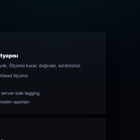
tyapısı
yok. Ölçümü kurar, doğrular, sürdürürüz.
et/lead ölçümü
 server-side tagging
netim raporları