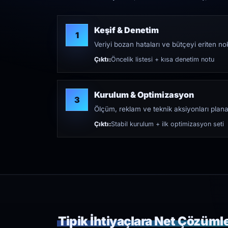
Keşif & Denetim
1
Veriyi bozan hataları ve bütçeyi eriten nokt
Çıktı:
Öncelik listesi + kısa denetim notu
Kurulum & Optimizasyon
3
Ölçüm, reklam ve teknik aksiyonları plana
Çıktı:
Stabil kurulum + ilk optimizasyon seti
Tipik İhtiyaçlara Net Çözüml