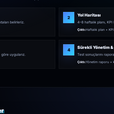
Yol Haritası
2
aları belirleriz.
4–8 haftalık planı, KPI h
Çıktı:
Haftalık plan + KPI
Sürekli Yönetim &
4
 göre uygularız.
Test sonuçlarını rapora 
Çıktı:
Yönetim raporu + k
er