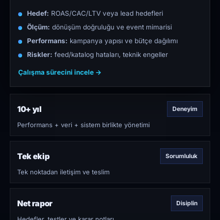
Hedef:
ROAS/CAC/LTV veya lead hedefleri
Ölçüm:
dönüşüm doğruluğu ve event mimarisi
Performans:
kampanya yapısı ve bütçe dağılımı
Riskler:
feed/katalog hataları, teknik engeller
Çalışma sürecini incele →
10+ yıl
Deneyim
Performans + veri + sistem birlikte yönetimi
Tek ekip
Sorumluluk
Tek noktadan iletişim ve teslim
Net rapor
Disiplin
Hedefler, testler ve karar notları