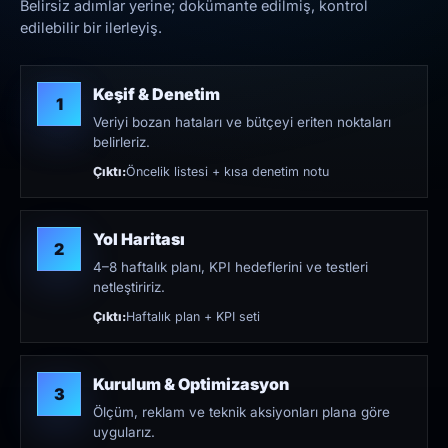
Belirsiz adımlar yerine; dokümante edilmiş, kontrol
edilebilir bir ilerleyiş.
Keşif & Denetim
1
Veriyi bozan hataları ve bütçeyi eriten noktaları
belirleriz.
Çıktı:
Öncelik listesi + kısa denetim notu
Yol Haritası
2
4–8 haftalık planı, KPI hedeflerini ve testleri
netleştiririz.
Çıktı:
Haftalık plan + KPI seti
Kurulum & Optimizasyon
3
Ölçüm, reklam ve teknik aksiyonları plana göre
uygularız.