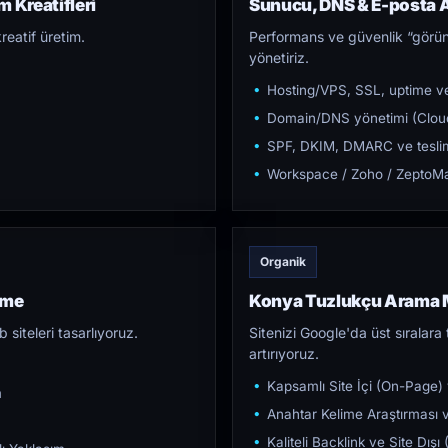
 Kreatifleri
Sunucu, DNS & E-posta A
reatif üretim.
Performans ve güvenlik “görün
yönetiriz.
Hosting/VPS, SSL, uptime ve
Domain/DNS yönetimi (Cloud
SPF, DKIM, DMARC ve teslim e
Workspace / Zoho / ZeptoMai
Organik
rme
Konya Tuzlukçu Arama 
iteleri tasarlıyoruz.
Sitenizi Google'da üst sıralara t
artırıyoruz.
Kapsamlı Site İçi (On-Page)
m
Anahtar Kelime Araştırması ve
Kaliteli Backlink ve Site Dış