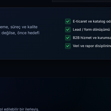
E-ticaret ve katalog od
eme, süreç ve kalite
Lead / form dönüşümü a
t değilse, önce hedefi
B2B hizmet ve kurumsa
Veri ve rapor disiplini
edilebilir bir ilerleyiş.