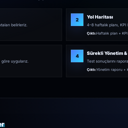
Yol Haritası
2
aları belirleriz.
4–8 haftalık planı, KPI h
Çıktı:
Haftalık plan + KPI
Sürekli Yönetim &
4
 göre uygularız.
Test sonuçlarını rapora 
Çıktı:
Yönetim raporu + k
er