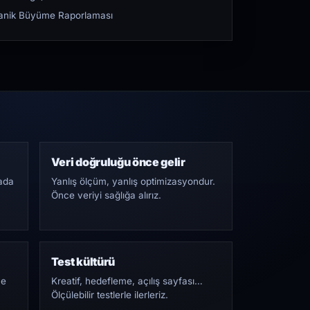
rganik Büyüme Raporlaması
Veri doğruluğu önce gelir
ada
Yanlış ölçüm, yanlış optimizasyondur.
Önce veriyi sağlığa alırız.
Test kültürü
Ne
Kreatif, hedefleme, açılış sayfası…
Ölçülebilir testlerle ilerleriz.