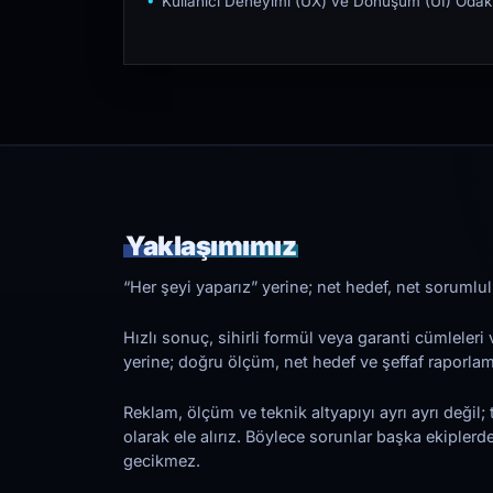
Kullanıcı Deneyimi (UX) ve Dönüşüm (UI) Odakl
Yaklaşımımız
“Her şeyi yaparız” yerine; net hedef, net sorumlulu
Hızlı sonuç, sihirli formül veya garanti cümleler
yerine; doğru ölçüm, net hedef ve şeffaf raporl
Reklam, ölçüm ve teknik altyapıyı ayrı ayrı değil; 
olarak ele alırız. Böylece sorunlar başka ekiplerd
gecikmez.