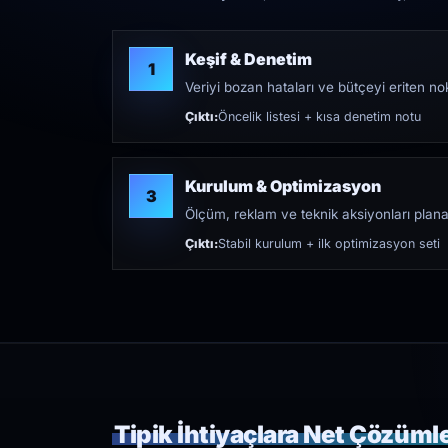
Keşif & Denetim
1
Veriyi bozan hataları ve bütçeyi eriten nokt
Çıktı:
Öncelik listesi + kısa denetim notu
Kurulum & Optimizasyon
3
Ölçüm, reklam ve teknik aksiyonları plana
Çıktı:
Stabil kurulum + ilk optimizasyon seti
Tipik İhtiyaçlara Net Çözüml