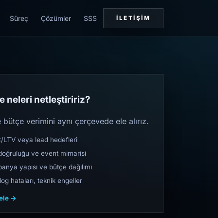
Süreç
Çözümler
SSS
İLETIŞIM
 neleri netleştiririz?
bütçe verimini aynı çerçevede ele alırız.
TV veya lead hedefleri
oğruluğu ve event mimarisi
nya yapısı ve bütçe dağılımı
og hataları, teknik engeller
cele →