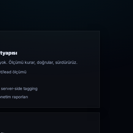
tyapısı
yok. Ölçümü kurar, doğrular, sürdürürüz.
et/lead ölçümü
 server-side tagging
netim raporları