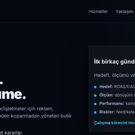
Hizmetler
Yaklaşım
İlk birkaç günde
.
Hedefi, ölçümü ve 
Hedef:
ROAS/CAC/L
üme.
Ölçüm:
dönüşüm d
Performans:
kampa
/işletmeler için reklam,
Riskler:
feed/katal
irinden koparmadan yöneten butik
Çalışma sürecini in
t kararlar.