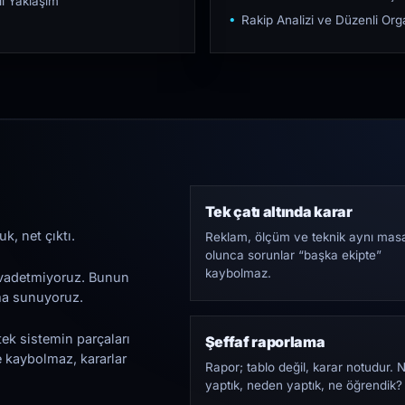
ı Yaklaşım
Rakip Analizi ve Düzenli O
Tek çatı altında karar
k, net çıktı.
Reklam, ölçüm ve teknik aynı mas
olunca sorunlar “başka ekipte”
kaybolmaz.
i vadetmiyoruz. Bunun
ama sunuyoruz.
tek sistemin parçaları
Şeffaf raporlama
e kaybolmaz, kararlar
Rapor; tablo değil, karar notudur. 
yaptık, neden yaptık, ne öğrendik?