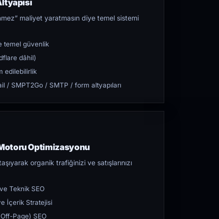
ltyapısı
mez” maliyet yaratmasın diye temel sistemi
 temel güvenlik
flare dâhil)
dilebilirlik
l / SMPT2Go / SMTP / form altyapıları
Motoru Optimizasyonu
aşıyarak organik trafiğinizi ve satışlarınızı
 ve Teknik SEO
 İçerik Stratejisi
ı (Off-Page) SEO