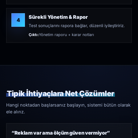
Sürekli Yönetim & Rapor
4
Test sonuçlarını rapora bağlar, düzenli iyileştiririz.
Çıktı:
Yönetim raporu + karar notları
Tipik İhtiyaçlara Net Çözümler
Hangi noktadan başlarsanız başlayın, sistemi bütün olarak
ele alırız.
“Reklam var ama ölçüm güven vermiyor”