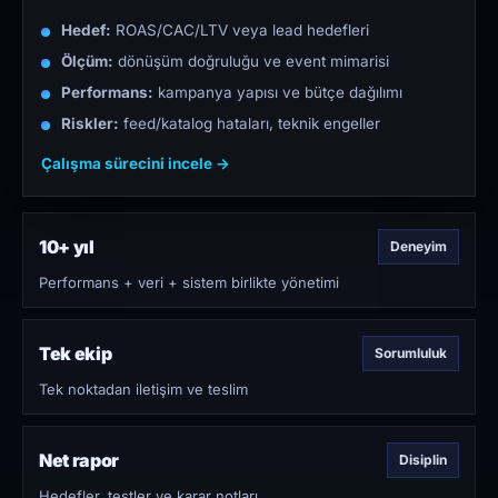
Hedef:
ROAS/CAC/LTV veya lead hedefleri
Ölçüm:
dönüşüm doğruluğu ve event mimarisi
Performans:
kampanya yapısı ve bütçe dağılımı
Riskler:
feed/katalog hataları, teknik engeller
Çalışma sürecini incele →
10+ yıl
Deneyim
Performans + veri + sistem birlikte yönetimi
Tek ekip
Sorumluluk
Tek noktadan iletişim ve teslim
Net rapor
Disiplin
Hedefler, testler ve karar notları