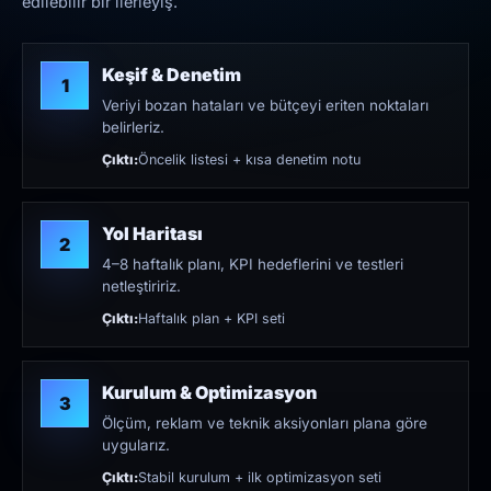
edilebilir bir ilerleyiş.
Keşif & Denetim
1
Veriyi bozan hataları ve bütçeyi eriten noktaları
belirleriz.
Çıktı:
Öncelik listesi + kısa denetim notu
Yol Haritası
2
4–8 haftalık planı, KPI hedeflerini ve testleri
netleştiririz.
Çıktı:
Haftalık plan + KPI seti
Kurulum & Optimizasyon
3
Ölçüm, reklam ve teknik aksiyonları plana göre
uygularız.
Çıktı:
Stabil kurulum + ilk optimizasyon seti