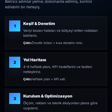
Belirsiz adımlar yerine; dokümante edilmiş, kontrol
edilebilir bir ilerleyiş.
Keşif & Denetim
1
Veriyi bozan hataları ve bütçeyi eriten noktaları
belirleriz.
Çıktı:
Öncelik listesi + kısa denetim notu
Yol Haritası
2
4–8 haftalık planı, KPI hedeflerini ve testleri
netleştiririz.
Çıktı:
Haftalık plan + KPI seti
Kurulum & Optimizasyon
3
Ölçüm, reklam ve teknik aksiyonları plana göre
uygularız.