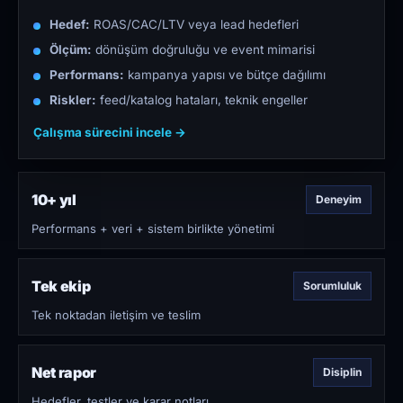
Hedef:
ROAS/CAC/LTV veya lead hedefleri
Ölçüm:
dönüşüm doğruluğu ve event mimarisi
Performans:
kampanya yapısı ve bütçe dağılımı
Riskler:
feed/katalog hataları, teknik engeller
Çalışma sürecini incele →
10+ yıl
Deneyim
Performans + veri + sistem birlikte yönetimi
Tek ekip
Sorumluluk
Tek noktadan iletişim ve teslim
Net rapor
Disiplin
Hedefler, testler ve karar notları