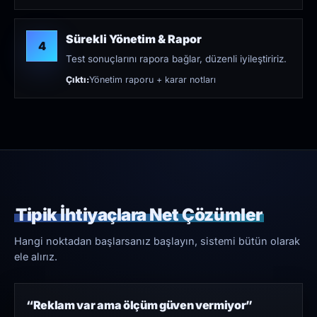
Sürekli Yönetim & Rapor
4
Test sonuçlarını rapora bağlar, düzenli iyileştiririz.
Çıktı:
Yönetim raporu + karar notları
Tipik İhtiyaçlara Net Çözümler
Hangi noktadan başlarsanız başlayın, sistemi bütün olarak
ele alırız.
“Reklam var ama ölçüm güven vermiyor”