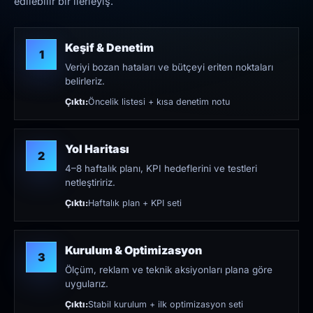
edilebilir bir ilerleyiş.
Keşif & Denetim
1
Veriyi bozan hataları ve bütçeyi eriten noktaları
belirleriz.
Çıktı:
Öncelik listesi + kısa denetim notu
Yol Haritası
2
4–8 haftalık planı, KPI hedeflerini ve testleri
netleştiririz.
Çıktı:
Haftalık plan + KPI seti
Kurulum & Optimizasyon
3
Ölçüm, reklam ve teknik aksiyonları plana göre
uygularız.
Çıktı:
Stabil kurulum + ilk optimizasyon seti