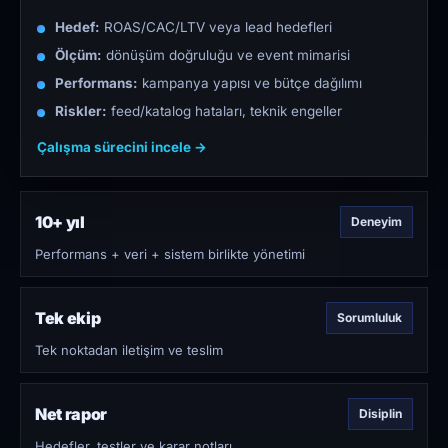
Hedef:
ROAS/CAC/LTV veya lead hedefleri
Ölçüm:
dönüşüm doğruluğu ve event mimarisi
Performans:
kampanya yapısı ve bütçe dağılımı
Riskler:
feed/katalog hataları, teknik engeller
Çalışma sürecini incele →
10+ yıl
Deneyim
Performans + veri + sistem birlikte yönetimi
Tek ekip
Sorumluluk
Tek noktadan iletişim ve teslim
Net rapor
Disiplin
Hedefler, testler ve karar notları