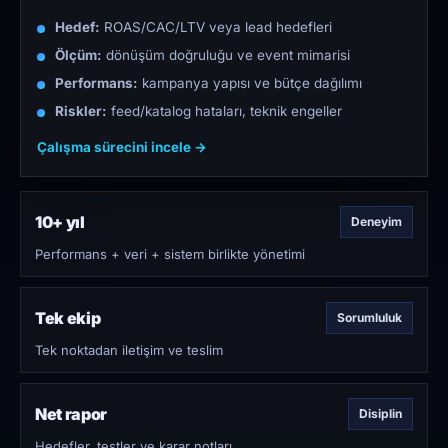
Hedef:
ROAS/CAC/LTV veya lead hedefleri
Ölçüm:
dönüşüm doğruluğu ve event mimarisi
Performans:
kampanya yapısı ve bütçe dağılımı
Riskler:
feed/katalog hataları, teknik engeller
Çalışma sürecini incele →
10+ yıl
Deneyim
Performans + veri + sistem birlikte yönetimi
Tek ekip
Sorumluluk
Tek noktadan iletişim ve teslim
Net rapor
Disiplin
Hedefler, testler ve karar notları