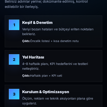
Belirsiz adımlar yerine; dokümante edilmiş, kontrol
edilebilir bir ilerleyiş.
Keşif & Denetim
1
Veriyi bozan hataları ve bütçeyi eriten noktaları
belirleriz.
Çıktı:
Öncelik listesi + kısa denetim notu
Yol Haritası
2
4–8 haftalık planı, KPI hedeflerini ve testleri
netleştiririz.
Çıktı:
Haftalık plan + KPI seti
Kurulum & Optimizasyon
3
Ölçüm, reklam ve teknik aksiyonları plana göre
uygularız.