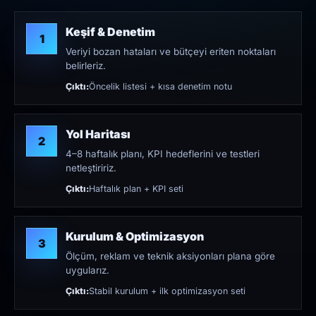
Keşif & Denetim
1
Veriyi bozan hataları ve bütçeyi eriten noktaları
belirleriz.
Çıktı:
Öncelik listesi + kısa denetim notu
Yol Haritası
2
4–8 haftalık planı, KPI hedeflerini ve testleri
netleştiririz.
Çıktı:
Haftalık plan + KPI seti
Kurulum & Optimizasyon
3
Ölçüm, reklam ve teknik aksiyonları plana göre
uygularız.
Çıktı:
Stabil kurulum + ilk optimizasyon seti