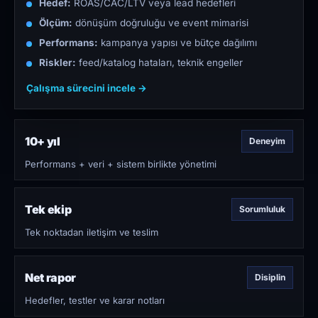
Hedef:
ROAS/CAC/LTV veya lead hedefleri
Ölçüm:
dönüşüm doğruluğu ve event mimarisi
Performans:
kampanya yapısı ve bütçe dağılımı
Riskler:
feed/katalog hataları, teknik engeller
Çalışma sürecini incele →
10+ yıl
Deneyim
Performans + veri + sistem birlikte yönetimi
Tek ekip
Sorumluluk
Tek noktadan iletişim ve teslim
Net rapor
Disiplin
Hedefler, testler ve karar notları