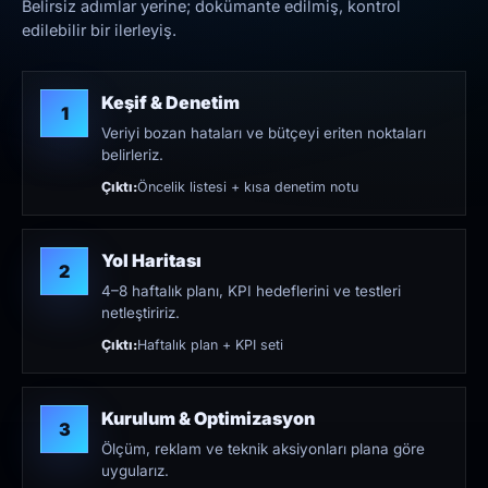
Belirsiz adımlar yerine; dokümante edilmiş, kontrol
edilebilir bir ilerleyiş.
Keşif & Denetim
1
Veriyi bozan hataları ve bütçeyi eriten noktaları
belirleriz.
Çıktı:
Öncelik listesi + kısa denetim notu
Yol Haritası
2
4–8 haftalık planı, KPI hedeflerini ve testleri
netleştiririz.
Çıktı:
Haftalık plan + KPI seti
Kurulum & Optimizasyon
3
Ölçüm, reklam ve teknik aksiyonları plana göre
uygularız.