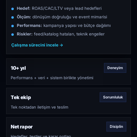
Hedef:
ROAS/CAC/LTV veya lead hedefleri
Ölçüm:
dönüşüm doğruluğu ve event mimarisi
Performans:
kampanya yapısı ve bütçe dağılımı
Riskler:
feed/katalog hataları, teknik engeller
Çalışma sürecini incele →
10+ yıl
Deneyim
Performans + veri + sistem birlikte yönetimi
Tek ekip
Sorumluluk
Tek noktadan iletişim ve teslim
Net rapor
Disiplin
Hedefler, testler ve karar notları