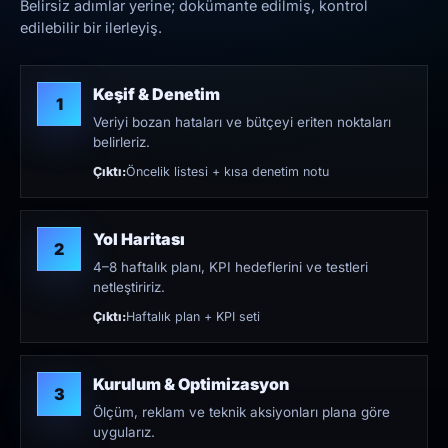
Belirsiz adımlar yerine; dokümante edilmiş, kontrol
edilebilir bir ilerleyiş.
Keşif & Denetim
1
Veriyi bozan hataları ve bütçeyi eriten noktaları
belirleriz.
Çıktı:
Öncelik listesi + kısa denetim notu
Yol Haritası
2
4–8 haftalık planı, KPI hedeflerini ve testleri
netleştiririz.
Çıktı:
Haftalık plan + KPI seti
Kurulum & Optimizasyon
3
Ölçüm, reklam ve teknik aksiyonları plana göre
uygularız.