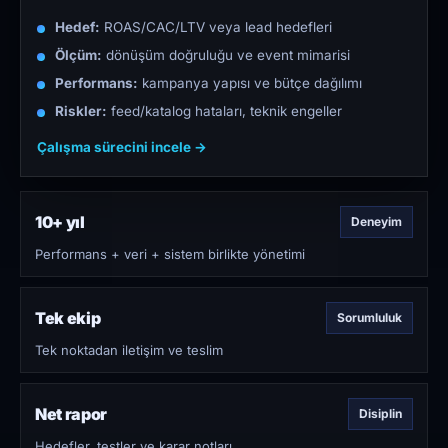
Hedef:
ROAS/CAC/LTV veya lead hedefleri
Ölçüm:
dönüşüm doğruluğu ve event mimarisi
Performans:
kampanya yapısı ve bütçe dağılımı
Riskler:
feed/katalog hataları, teknik engeller
Çalışma sürecini incele →
10+ yıl
Deneyim
Performans + veri + sistem birlikte yönetimi
Tek ekip
Sorumluluk
Tek noktadan iletişim ve teslim
Net rapor
Disiplin
Hedefler, testler ve karar notları