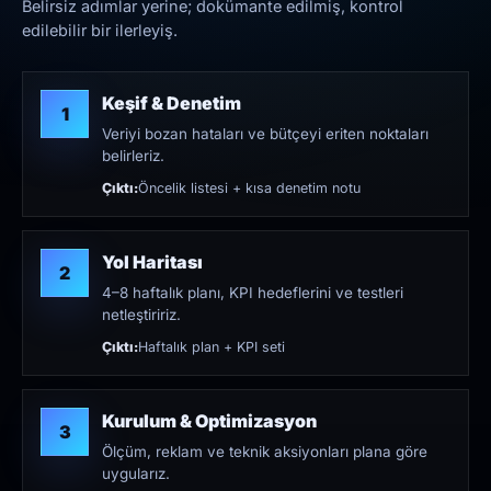
Belirsiz adımlar yerine; dokümante edilmiş, kontrol
edilebilir bir ilerleyiş.
Keşif & Denetim
1
Veriyi bozan hataları ve bütçeyi eriten noktaları
belirleriz.
Çıktı:
Öncelik listesi + kısa denetim notu
Yol Haritası
2
4–8 haftalık planı, KPI hedeflerini ve testleri
netleştiririz.
Çıktı:
Haftalık plan + KPI seti
Kurulum & Optimizasyon
3
Ölçüm, reklam ve teknik aksiyonları plana göre
uygularız.