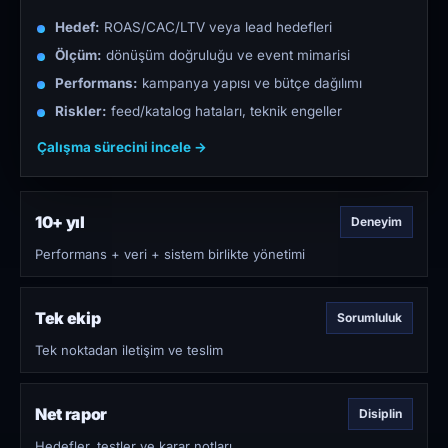
Hedef:
ROAS/CAC/LTV veya lead hedefleri
Ölçüm:
dönüşüm doğruluğu ve event mimarisi
Performans:
kampanya yapısı ve bütçe dağılımı
Riskler:
feed/katalog hataları, teknik engeller
Çalışma sürecini incele →
10+ yıl
Deneyim
Performans + veri + sistem birlikte yönetimi
Tek ekip
Sorumluluk
Tek noktadan iletişim ve teslim
Net rapor
Disiplin
Hedefler, testler ve karar notları