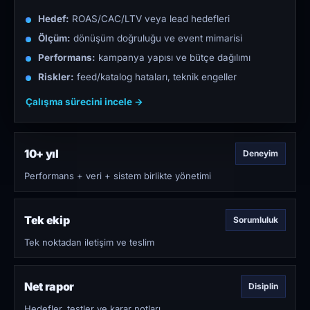
Hedef:
ROAS/CAC/LTV veya lead hedefleri
Ölçüm:
dönüşüm doğruluğu ve event mimarisi
Performans:
kampanya yapısı ve bütçe dağılımı
Riskler:
feed/katalog hataları, teknik engeller
Çalışma sürecini incele →
10+ yıl
Deneyim
Performans + veri + sistem birlikte yönetimi
Tek ekip
Sorumluluk
Tek noktadan iletişim ve teslim
Net rapor
Disiplin
Hedefler, testler ve karar notları