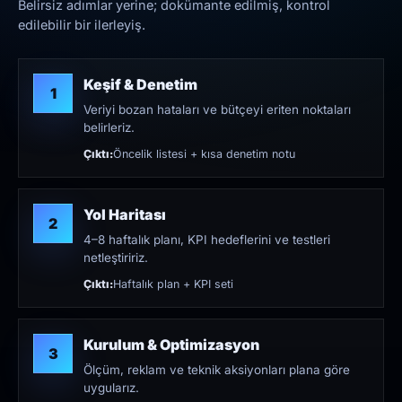
Belirsiz adımlar yerine; dokümante edilmiş, kontrol
edilebilir bir ilerleyiş.
Keşif & Denetim
1
Veriyi bozan hataları ve bütçeyi eriten noktaları
belirleriz.
Çıktı:
Öncelik listesi + kısa denetim notu
Yol Haritası
2
4–8 haftalık planı, KPI hedeflerini ve testleri
netleştiririz.
Çıktı:
Haftalık plan + KPI seti
Kurulum & Optimizasyon
3
Ölçüm, reklam ve teknik aksiyonları plana göre
uygularız.