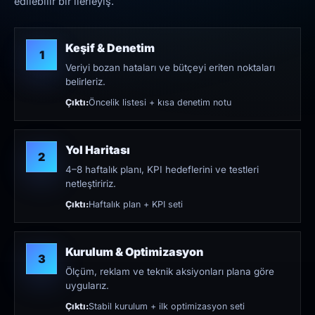
edilebilir bir ilerleyiş.
Keşif & Denetim
1
Veriyi bozan hataları ve bütçeyi eriten noktaları
belirleriz.
Çıktı:
Öncelik listesi + kısa denetim notu
Yol Haritası
2
4–8 haftalık planı, KPI hedeflerini ve testleri
netleştiririz.
Çıktı:
Haftalık plan + KPI seti
Kurulum & Optimizasyon
3
Ölçüm, reklam ve teknik aksiyonları plana göre
uygularız.
Çıktı:
Stabil kurulum + ilk optimizasyon seti