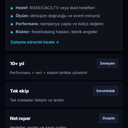
Hedef:
ROAS/CAC/LTV veya lead hedefleri
Ölçüm:
dönüşüm doğruluğu ve event mimarisi
Performans:
kampanya yapısı ve bütçe dağılımı
Riskler:
feed/katalog hataları, teknik engeller
Çalışma sürecini incele →
10+ yıl
Deneyim
Performans + veri + sistem birlikte yönetimi
Tek ekip
Sorumluluk
Tek noktadan iletişim ve teslim
Net rapor
Disiplin
Hedefler, testler ve karar notları