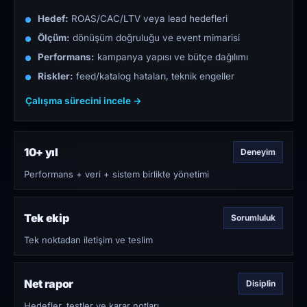
Hedef:
ROAS/CAC/LTV veya lead hedefleri
Ölçüm:
dönüşüm doğruluğu ve event mimarisi
Performans:
kampanya yapısı ve bütçe dağılımı
Riskler:
feed/katalog hataları, teknik engeller
Çalışma sürecini incele →
10+ yıl
Deneyim
Performans + veri + sistem birlikte yönetimi
Tek ekip
Sorumluluk
Tek noktadan iletişim ve teslim
Net rapor
Disiplin
Hedefler, testler ve karar notları