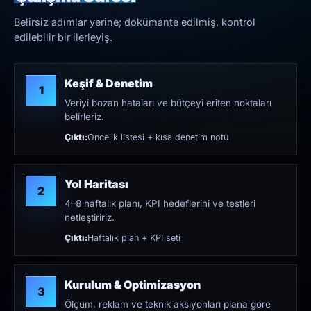
Belirsiz adımlar yerine; dokümante edilmiş, kontrol
edilebilir bir ilerleyiş.
Keşif & Denetim
1
Veriyi bozan hataları ve bütçeyi eriten noktaları
belirleriz.
Çıktı:
Öncelik listesi + kısa denetim notu
Yol Haritası
2
4–8 haftalık planı, KPI hedeflerini ve testleri
netleştiririz.
Çıktı:
Haftalık plan + KPI seti
Kurulum & Optimizasyon
3
Ölçüm, reklam ve teknik aksiyonları plana göre