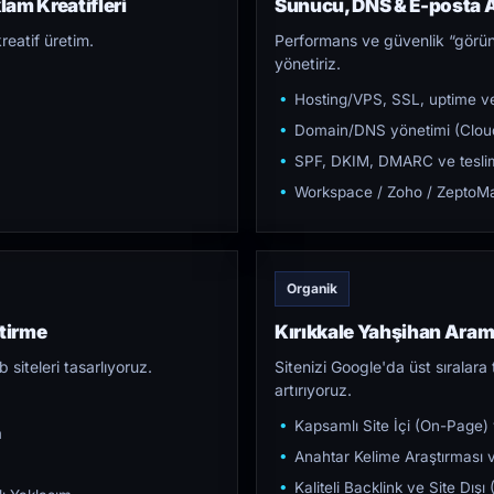
lam Kreatifleri
Sunucu, DNS & E-posta A
reatif üretim.
Performans ve güvenlik “görün
yönetiriz.
Hosting/VPS, SSL, uptime ve
Domain/DNS yönetimi (Cloud
SPF, DKIM, DMARC ve teslim e
Workspace / Zoho / ZeptoMai
Organik
ştirme
Kırıkkale Yahşihan Ara
iteleri tasarlıyoruz.
Sitenizi Google'da üst sıralara t
artırıyoruz.
Kapsamlı Site İçi (On-Page)
m
Anahtar Kelime Araştırması ve
Kaliteli Backlink ve Site Dış