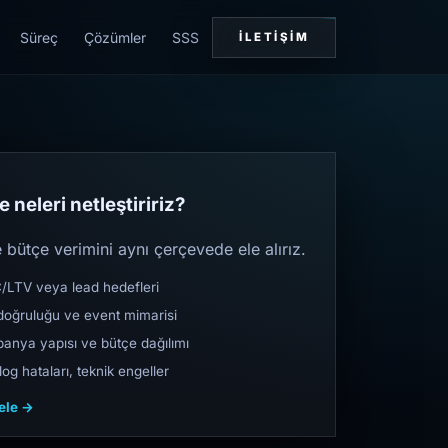
Süreç
Çözümler
SSS
İLETIŞIM
 neleri netleştiririz?
bütçe verimini aynı çerçevede ele alırız.
TV veya lead hedefleri
oğruluğu ve event mimarisi
nya yapısı ve bütçe dağılımı
og hataları, teknik engeller
cele →