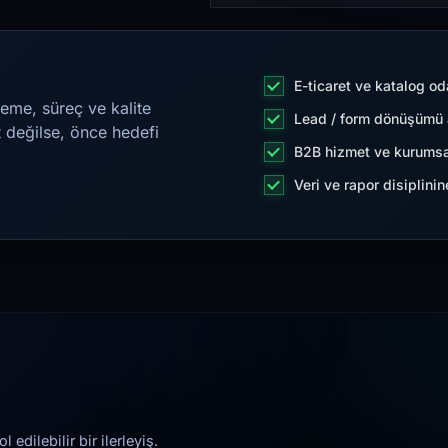
E-ticaret ve katalog od
eme, süreç ve kalite
Lead / form dönüşümü a
t değilse, önce hedefi
B2B hizmet ve kurumsa
Veri ve rapor disiplini
edilebilir bir ilerleyiş.