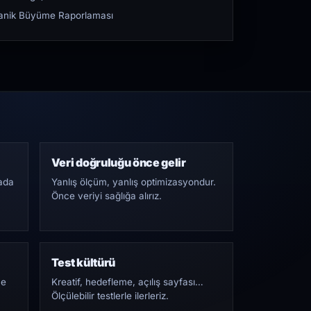
rganik Büyüme Raporlaması
Veri doğruluğu önce gelir
ada
Yanlış ölçüm, yanlış optimizasyondur.
Önce veriyi sağlığa alırız.
Test kültürü
Ne
Kreatif, hedefleme, açılış sayfası…
Ölçülebilir testlerle ilerleriz.