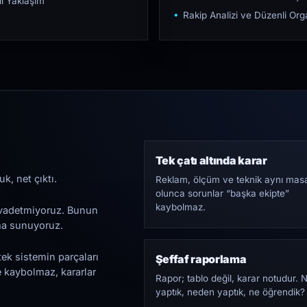
ı Yaklaşım
Rakip Analizi ve Düzenli O
Tek çatı altında karar
k, net çıktı.
Reklam, ölçüm ve teknik aynı mas
olunca sorunlar “başka ekipte”
kaybolmaz.
i vadetmiyoruz. Bunun
ama sunuyoruz.
tek sistemin parçaları
Şeffaf raporlama
e kaybolmaz, kararlar
Rapor; tablo değil, karar notudur. 
yaptık, neden yaptık, ne öğrendik?