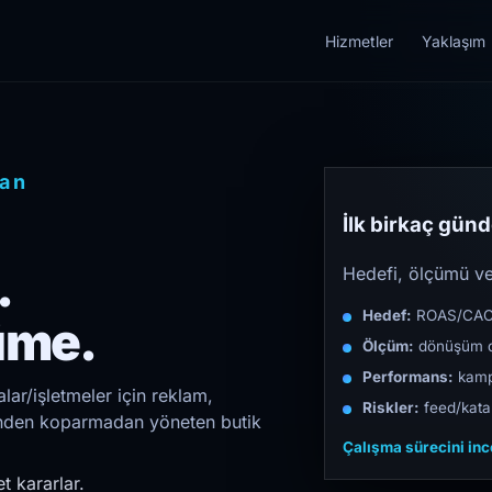
Hizmetler
Yaklaşım
han
İlk birkaç günde
.
Hedefi, ölçümü ve 
Hedef:
ROAS/CAC/L
üme.
Ölçüm:
dönüşüm d
Performans:
kampa
lar/işletmeler için reklam,
Riskler:
feed/katal
irinden koparmadan yöneten butik
Çalışma sürecini in
t kararlar.