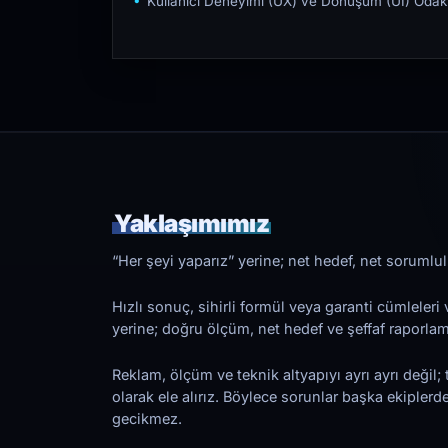
Kullanıcı Deneyimi (UX) ve Dönüşüm (UI) Odakl
Yaklaşımımız
“Her şeyi yaparız” yerine; net hedef, net sorumlulu
Hızlı sonuç, sihirli formül veya garanti cümleler
yerine; doğru ölçüm, net hedef ve şeffaf raporl
Reklam, ölçüm ve teknik altyapıyı ayrı ayrı değil; 
olarak ele alırız. Böylece sorunlar başka ekiplerd
gecikmez.