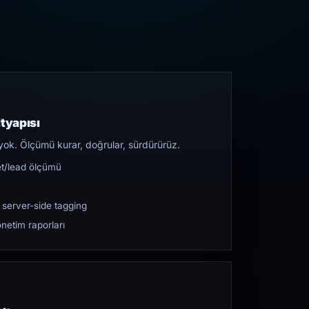
tyapısı
yok. Ölçümü kurar, doğrular, sürdürürüz.
et/lead ölçümü
 server-side tagging
netim raporları