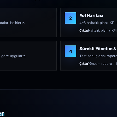
Yol Haritası
2
aları belirleriz.
4–8 haftalık planı, KPI h
Çıktı:
Haftalık plan + KPI
Sürekli Yönetim &
4
 göre uygularız.
Test sonuçlarını rapora 
Çıktı:
Yönetim raporu + k
er