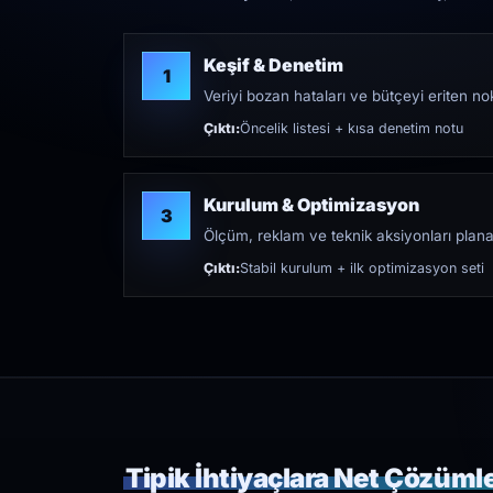
Keşif & Denetim
1
Veriyi bozan hataları ve bütçeyi eriten nokt
Çıktı:
Öncelik listesi + kısa denetim notu
Kurulum & Optimizasyon
3
Ölçüm, reklam ve teknik aksiyonları plana
Çıktı:
Stabil kurulum + ilk optimizasyon seti
Tipik İhtiyaçlara Net Çözüml