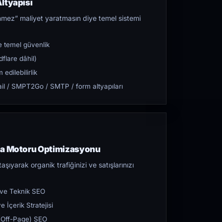
ltyapısı
mez” maliyet yaratmasın diye temel sistemi
 temel güvenlik
flare dâhil)
dilebilirlik
l / SMPT2Go / SMTP / form altyapıları
ma Motoru Optimizasyonu
aşıyarak organik trafiğinizi ve satışlarınızı
 ve Teknik SEO
 İçerik Stratejisi
ı (Off-Page) SEO