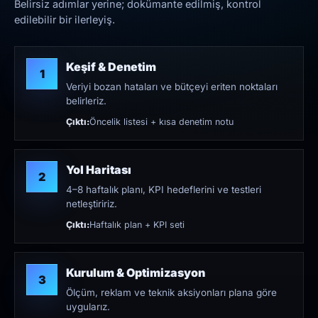
Belirsiz adımlar yerine; dokümante edilmiş, kontrol
edilebilir bir ilerleyiş.
Keşif & Denetim
1
Veriyi bozan hataları ve bütçeyi eriten noktaları
belirleriz.
Çıktı:
Öncelik listesi + kısa denetim notu
Yol Haritası
2
4–8 haftalık planı, KPI hedeflerini ve testleri
netleştiririz.
Çıktı:
Haftalık plan + KPI seti
Kurulum & Optimizasyon
3
Ölçüm, reklam ve teknik aksiyonları plana göre
uygularız.