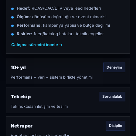
Hedef:
ROAS/CAC/LTV veya lead hedefleri
Ölçüm:
dönüşüm doğruluğu ve event mimarisi
Performans:
kampanya yapısı ve bütçe dağılımı
Riskler:
feed/katalog hataları, teknik engeller
Çalışma sürecini incele →
10+ yıl
Deneyim
Performans + veri + sistem birlikte yönetimi
Tek ekip
Sorumluluk
Tek noktadan iletişim ve teslim
Net rapor
Disiplin
Hedefler, testler ve karar notları