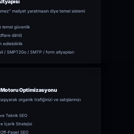
ltyapısı
mez” maliyet yaratmasın diye temel sistemi
 temel güvenlik
flare dâhil)
dilebilirlik
l / SMPT2Go / SMTP / form altyapıları
 Motoru Optimizasyonu
aşıyarak organik trafiğinizi ve satışlarınızı
 ve Teknik SEO
 İçerik Stratejisi
ı (Off-Page) SEO