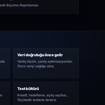
rganik Büyüme Raporlaması
Veri doğruluğu önce gelir
ada
Yanlış ölçüm, yanlış optimizasyondur.
Önce veriyi sağlığa alırız.
Test kültürü
Ne
Kreatif, hedefleme, açılış sayfası…
Ölçülebilir testlerle ilerleriz.