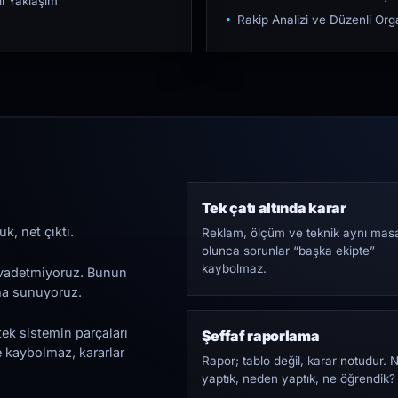
ı Yaklaşım
Rakip Analizi ve Düzenli O
Tek çatı altında karar
k, net çıktı.
Reklam, ölçüm ve teknik aynı mas
olunca sorunlar “başka ekipte”
kaybolmaz.
i vadetmiyoruz. Bunun
ama sunuyoruz.
tek sistemin parçaları
Şeffaf raporlama
e kaybolmaz, kararlar
Rapor; tablo değil, karar notudur. 
yaptık, neden yaptık, ne öğrendik?