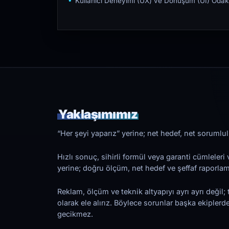
Kullanıcı Deneyimi (UX) ve Dönüşüm (UI) Odakl
Yaklaşımımız
“Her şeyi yaparız” yerine; net hedef, net sorumlulu
Hızlı sonuç, sihirli formül veya garanti cümleler
yerine; doğru ölçüm, net hedef ve şeffaf raporl
Reklam, ölçüm ve teknik altyapıyı ayrı ayrı değil; 
olarak ele alırız. Böylece sorunlar başka ekiplerd
gecikmez.