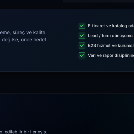
E-ticaret ve katalog od
eme, süreç ve kalite
Lead / form dönüşümü a
t değilse, önce hedefi
B2B hizmet ve kurumsa
Veri ve rapor disiplini
edilebilir bir ilerleyiş.