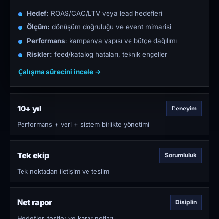
Hedef:
ROAS/CAC/LTV veya lead hedefleri
Ölçüm:
dönüşüm doğruluğu ve event mimarisi
Performans:
kampanya yapısı ve bütçe dağılımı
Riskler:
feed/katalog hataları, teknik engeller
Çalışma sürecini incele →
10+ yıl
Deneyim
Performans + veri + sistem birlikte yönetimi
Tek ekip
Sorumluluk
Tek noktadan iletişim ve teslim
Net rapor
Disiplin
Hedefler, testler ve karar notları