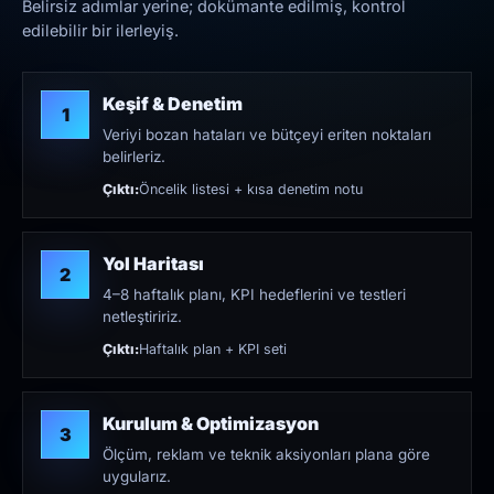
Belirsiz adımlar yerine; dokümante edilmiş, kontrol
edilebilir bir ilerleyiş.
Keşif & Denetim
1
Veriyi bozan hataları ve bütçeyi eriten noktaları
belirleriz.
Çıktı:
Öncelik listesi + kısa denetim notu
Yol Haritası
2
4–8 haftalık planı, KPI hedeflerini ve testleri
netleştiririz.
Çıktı:
Haftalık plan + KPI seti
Kurulum & Optimizasyon
3
Ölçüm, reklam ve teknik aksiyonları plana göre
uygularız.