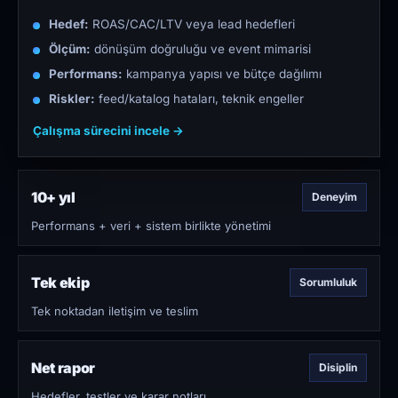
Hedef:
ROAS/CAC/LTV veya lead hedefleri
Ölçüm:
dönüşüm doğruluğu ve event mimarisi
Performans:
kampanya yapısı ve bütçe dağılımı
Riskler:
feed/katalog hataları, teknik engeller
Çalışma sürecini incele →
10+ yıl
Deneyim
Performans + veri + sistem birlikte yönetimi
Tek ekip
Sorumluluk
Tek noktadan iletişim ve teslim
Net rapor
Disiplin
Hedefler, testler ve karar notları