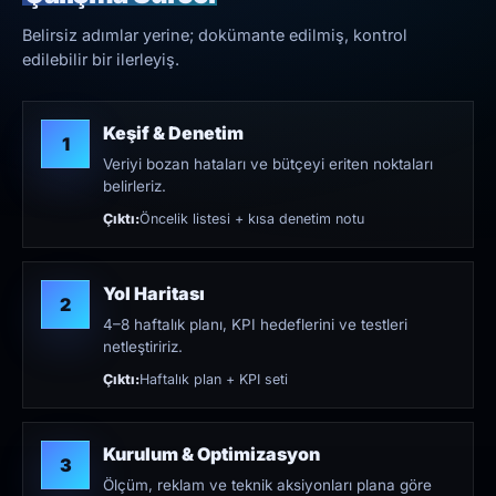
Belirsiz adımlar yerine; dokümante edilmiş, kontrol
edilebilir bir ilerleyiş.
Keşif & Denetim
1
Veriyi bozan hataları ve bütçeyi eriten noktaları
belirleriz.
Çıktı:
Öncelik listesi + kısa denetim notu
Yol Haritası
2
4–8 haftalık planı, KPI hedeflerini ve testleri
netleştiririz.
Çıktı:
Haftalık plan + KPI seti
Kurulum & Optimizasyon
3
Ölçüm, reklam ve teknik aksiyonları plana göre