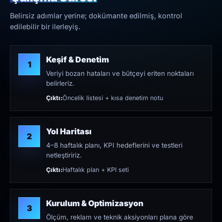
Belirsiz adımlar yerine; dokümante edilmiş, kontrol
edilebilir bir ilerleyiş.
Keşif & Denetim
1
Veriyi bozan hataları ve bütçeyi eriten noktaları
belirleriz.
Çıktı:
Öncelik listesi + kısa denetim notu
Yol Haritası
2
4–8 haftalık planı, KPI hedeflerini ve testleri
netleştiririz.
Çıktı:
Haftalık plan + KPI seti
Kurulum & Optimizasyon
3
Ölçüm, reklam ve teknik aksiyonları plana göre